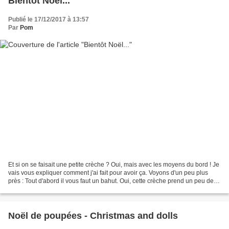
Bientôt Noël...
Publié le 17/12/2017 à 13:57
Par
Pom
Et si on se faisait une petite crèche ? Oui, mais avec les moyens du bord ! Je
vais vous expliquer comment j'ai fait pour avoir ça. Voyons d'un peu plus
près : Tout d'abord il vous faut un bahut. Oui, cette crèche prend un peu de
place. Les personnages...
Noël de poupées - Christmas and dolls