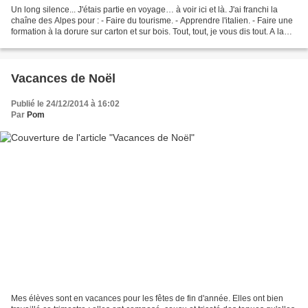
Un long silence... J'étais partie en voyage… à voir ici et là. J'ai franchi la
chaîne des Alpes pour : - Faire du tourisme. - Apprendre l'italien. - Faire une
formation à la dorure sur carton et sur bois. Tout, tout, je vous dis tout. A la
sortie du tunnel...
Vacances de Noël
Publié le 24/12/2014 à 16:02
Par
Pom
Mes élèves sont en vacances pour les fêtes de fin d'année. Elles ont bien