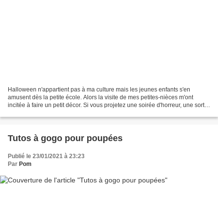
Halloween n'appartient pas à ma culture mais les jeunes enfants s'en
amusent dès la petite école. Alors la visite de mes petites-nièces m'ont
incitée à faire un petit décor. Si vous projetez une soirée d'horreur, une sortie
agitée, je vous souhaite beaucoup...
Tutos à gogo pour poupées
Publié le 23/01/2021 à 23:23
Par
Pom