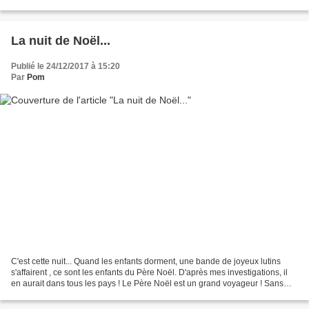
rédaction d'un tuto, je vous assure...
La nuit de Noël...
Publié le 24/12/2017 à 15:20
Par
Pom
C'est cette nuit... Quand les enfants dorment, une bande de joyeux lutins
s'affairent , ce sont les enfants du Père Noël. D'après mes investigations, il
en aurait dans tous les pays ! Le Père Noël est un grand voyageur ! Sans
commentaire ! De gentils...