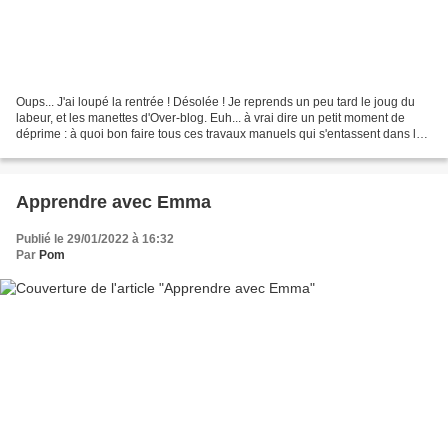
Oups... J'ai loupé la rentrée ! Désolée ! Je reprends un peu tard le joug du
labeur, et les manettes d'Over-blog. Euh... à vrai dire un petit moment de
déprime : à quoi bon faire tous ces travaux manuels qui s'entassent dans les
placards - les miens ou...
Apprendre avec Emma
Publié le 29/01/2022 à 16:32
Par
Pom