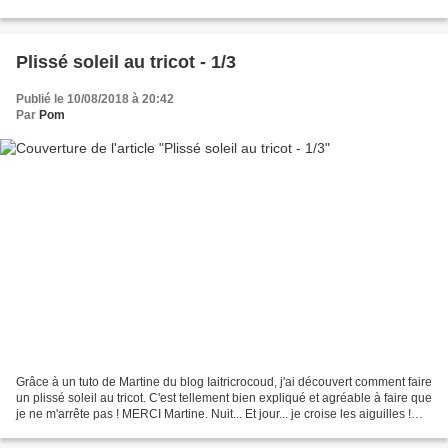
brodeuses, car je n'ai...
Plissé soleil au tricot - 1/3
Publié le 10/08/2018 à 20:42
Par
Pom
Grâce à un tuto de Martine du blog Iaitricrocoud, j'ai découvert comment faire
un plissé soleil au tricot. C'est tellement bien expliqué et agréable à faire que
je ne m'arrête pas ! MERCI Martine. Nuit... Et jour... je croise les aiguilles !
Vous trouverez...