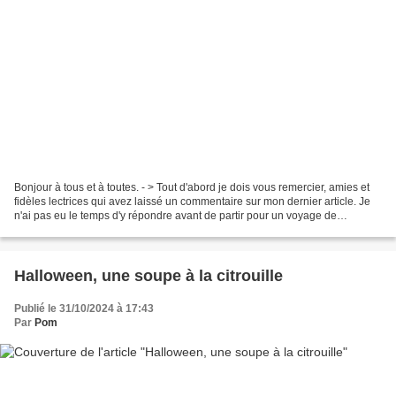
Bonjour à tous et à toutes. - > Tout d'abord je dois vous remercier, amies et
fidèles lectrices qui avez laissé un commentaire sur mon dernier article. Je
n'ai pas eu le temps d'y répondre avant de partir pour un voyage de
quelques jours. Alors… gracie...
Halloween, une soupe à la citrouille
Publié le 31/10/2024 à 17:43
Par
Pom