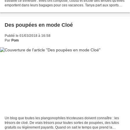
travaillé ce trimestre : elles ont composé, cousu et tricoté des tenues qu'elles
emportent dans leurs bagages pour ces vacances. Tanya part aux sports
d'hiver : pantalon de lainage...
Des poupées en mode Cloé
Publié le 01/03/2018 à 16:58
Par
Pom
Un blog que toutes les plangonophiles tricoteuses doivent connaître : les
trésors de cloé. De vrais trésors pour toutes sortes de poupées, des tutos
gratuits ou légèrement payants. Quand on sait le temps que prend la