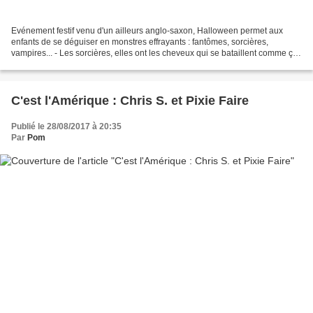
Evénement festif venu d'un ailleurs anglo-saxon, Halloween permet aux
enfants de se déguiser en monstres effrayants : fantômes, sorcières,
vampires... - Les sorcières, elles ont les cheveux qui se bataillent comme ça !
- Non, laisse-moi faire, je vais...
C'est l'Amérique : Chris S. et Pixie Faire
Publié le 28/08/2017 à 20:35
Par
Pom