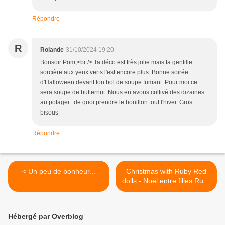
Répondre
R
Rolande
31/10/2024 19:20
Bonsoir Pom,<br /> Ta déco est très jolie mais ta gentille
sorcière aux yeux verts l'est encore plus. Bonne soirée
d'Halloween devant ton bol de soupe fumant. Pour moi ce
sera soupe de butternut. Nous en avons cultivé des dizaines
au potager...de quoi prendre le bouillon tout l'hiver. Gros
bisous
Répondre
< Un peu de bonheur...
Christmas with Ruby Red
dolls - Noël entre filles Ruby
Red >
Hébergé par Overblog