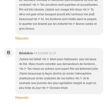
ton adorable scénette d'Halloween pas effrayante du tout, au
contraire! <br /> Tes sorcières sont superbes et accueillantes,
Rin est très réussie, j'adore son visage très doux.<br /> Ta
déco est gaie et ton bouquet assorti très lumineux me plaît
beaucoup!<br /> Ici, les bonbons sont restés dans le paquet,
le quartier est déserté par les enfants!<br /> Bonne soirée et
gros bisous.
Répondre
B
Bénédicte
01/11/2024 11:37
J'adore ton billet! <br /> Idem pour Halloween. pas ma tasse
de thé. Mais j'ouvre volontier aux demandeurs de bonbons...
<br /> Tes mises en scènes sont super! Rin est tellement jolie.
J'aime beaucoup la façon dont tu as rendu l'atmosphère
chaleureuse et les costumes de ces belles.<br /> Je te
souhaite une journée des plus agréables malgré le sujet un
peu triste du jour.<br /> Grosses bises
Répondre