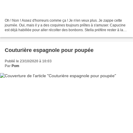
Oh ! Non ! Assez d'horreurs comme ça ! Je n'en veux plus. Je zappe cette
journée. Oui, mais il y a des coquines toujours prêtes à s'amuser. Capucine
est déjà habillée pour aller récolter des bonbons. Stella préfère rester à la
maison : "Moi, je n'ai besoin...
Couturière espagnole pour poupée
Publié le 23/10/2020 à 10:03
Par
Pom