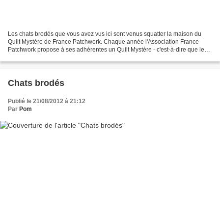
Les chats brodés que vous avez vus ici sont venus squatter la maison du
Quilt Mystère de France Patchwork. Chaque année l'Association France
Patchwork propose à ses adhérentes un Quilt Mystère - c'est-à-dire que les
différentes phases à exécuter sont...
Chats brodés
Publié le 21/08/2012 à 21:12
Par
Pom