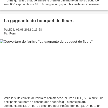
l'Yonne qui a lieu chaque année le premier dimanche du mois d'août. Ce
sont 600 exposants sur 6 km ! Cinq parkings pour les visiteurs, immenses
champs prêtés par les agriculteurs....
La gagnante du bouquet de fleurs
Publié le 09/08/2012 à 13:58
Par
Pom
Voilà la suite et la fin de l'histoire commencée ici : Part I, II, III, IV. La suite : un
petit papier au nom de chacun des abonnés qui a participé aux
commentaires ici. Un pot de chambre pour y mélanger tout ça. Un pot... une