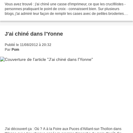
Vous avez trouvé : j'ai chiné une casse d'imprimeur, ce que les crucifilistes -
personnes pratiquant le point de croix - connaissent bien. Sur plusieurs
blogs, j'ai admiré leur façon de remplir les cases avec de petites broderies.
Mais je ne pensais pas...
J'ai chiné dans l'Yonne
Publié le 11/08/2012 à 20:32
Par
Pom
J'ai découvert ça : Où ? A à la Foire aux Puces d'Aillant-sur-Thollon dans