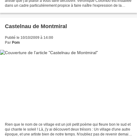
artiste que j'ai plaisir à vous faire découvrir. Véronique Colombo est installée
dans un cadre particulièrement propice à faire naître l'expression de la
douceur, de la sincérité,...
Castelnau de Montmiral
Publié le 10/10/2009 à 14:00
Par
Pom
Rien que le nom de ce village est un joli petit poème qui fleure bon le sud et
qui chante le soleil ! Là, j'y ai découvert deux trésors : Un village d'une autre
époque, et une artiste bien de notre temps. N'oubliez pas de revenir demain