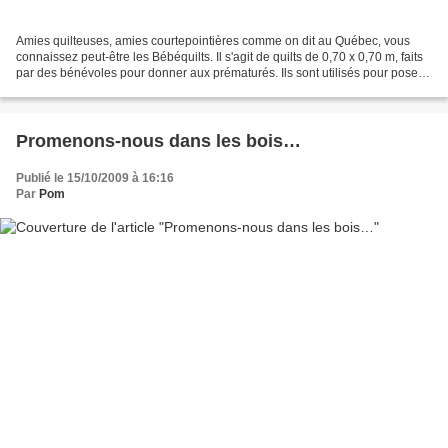
Amies quilteuses, amies courtepointières comme on dit au Québec, vous
connaissez peut-être les Bébéquilts. Il s'agit de quilts de 0,70 x 0,70 m, faits
par des bénévoles pour donner aux prématurés. Ils sont utilisés pour poser
sur la couveuse et ainsi...
Promenons-nous dans les bois…
Publié le 15/10/2009 à 16:16
Par
Pom