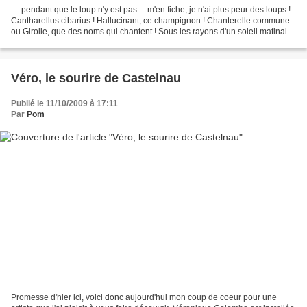
… pendant que le loup n'y est pas… m'en fiche, je n'ai plus peur des loups !
Cantharellus cibarius ! Hallucinant, ce champignon ! Chanterelle commune
ou Girolle, que des noms qui chantent ! Sous les rayons d'un soleil matinal
tempéré par les émanations...
Véro, le sourire de Castelnau
Publié le 11/10/2009 à 17:11
Par
Pom
Promesse d'hier ici, voici donc aujourd'hui mon coup de coeur pour une