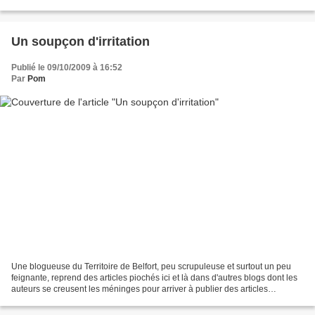
ici, je vous parlerai...
Un soupçon d'irritation
Publié le 09/10/2009 à 16:52
Par
Pom
Une blogueuse du Territoire de Belfort, peu scrupuleuse et surtout un peu
feignante, reprend des articles piochés ici et là dans d'autres blogs dont les
auteurs se creusent les méninges pour arriver à publier des articles
cohérents, auteurs créateurs...