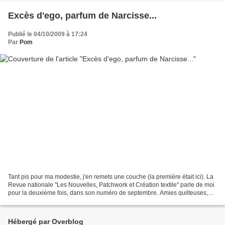
Excès d'ego, parfum de Narcisse...
Publié le 04/10/2009 à 17:24
Par
Pom
Tant pis pour ma modestie, j'en remets une couche (la première était ici). La
Revue nationale "Les Nouvelles, Patchwork et Création textile" parle de moi
pour la deuxième fois, dans son numéro de septembre. Amies quilteuses,
vous connaissez l'association...
Hébergé par Overblog