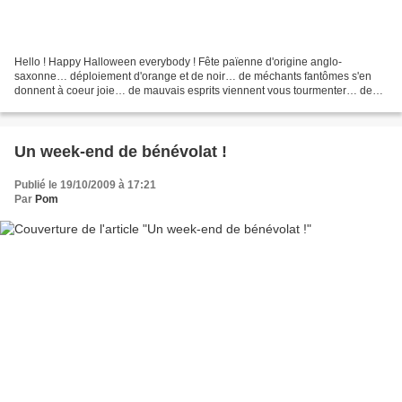
Hello ! Happy Halloween everybody ! Fête païenne d'origine anglo-
saxonne… déploiement d'orange et de noir… de méchants fantômes s'en
donnent à coeur joie… de mauvais esprits viennent vous tourmenter… de
mystérieuses sorcières se promènent sur leur vilain...
Un week-end de bénévolat !
Publié le 19/10/2009 à 17:21
Par
Pom