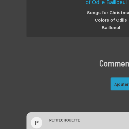
Songs for Christma
Colors of Odile
Bailloeul
Commente
Ajouter
PETITECHOUETTE
P