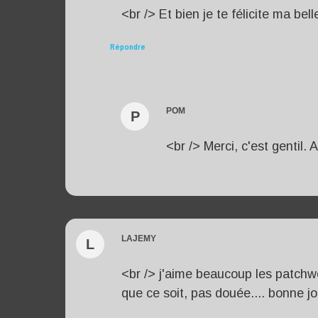
<br /> Et bien je te félicite ma bel
Répondre
POM
P
<br /> Merci, c'est gentil.
LAJEMY
L
<br /> j'aime beaucoup les patchwor
que ce soit, pas douée.... bonne jo