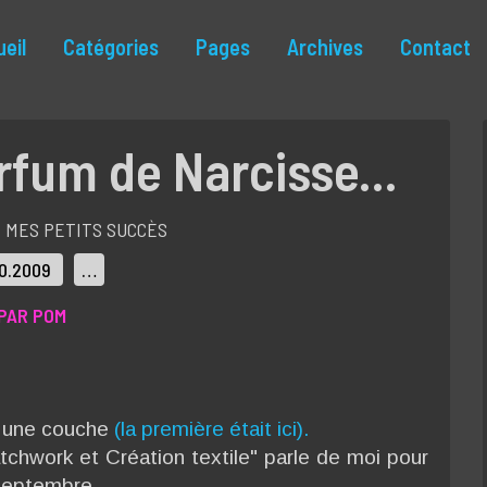
eil
Catégories
Pages
Archives
Contact
rfum de Narcisse...
MES PETITS SUCCÈS
,
10.2009
…
PAR POM
s une couche
(la première était ici).
chwork et Création textile" parle de moi pour
septembre.