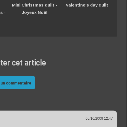
Mini Christmas quilt -
Valentine's day quilt
s -
Joyeux Noël
r cet article
 un commentaire
05/10/2009 12:47