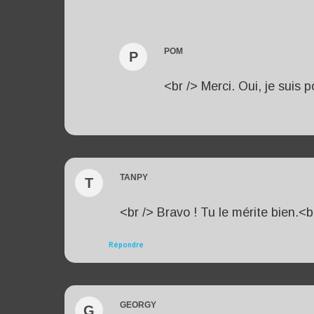
POM
P
<br /> Merci. Oui, je suis p
TANPY
T
<br /> Bravo ! Tu le mérite bien.<b
Répondre
GEORGY
G