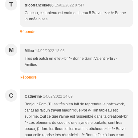
T
tricofrancoise86
15/02/2022 07:47
Coucou, ce tableau est vraiment beau !! Bravo !!<br /> Bonne
journée bises
Répondre
M
Milou
14/02/2022 18:05
Très joli patch en effet.<br /> Bonne Saint Valentin<br />
Amitiés
Répondre
C
Catherine
14/02/2022 14:09
Bonjour Pom, Tu as très bien fait de reprendre le patchwork,
car tu as fait un travail magnifique!<br /> Ton tableau est
sublime, tout ce que j'aime est rassemblé dans ta création!<br
/> Les éléments du coeur, d'une symétrie parfaite, sont très
beaux, j'adore les fleurs et les martins-pêcheurs.<br /> Bravo
pour cette reprise très réussie!<br /> Bonne fête à tous ceux