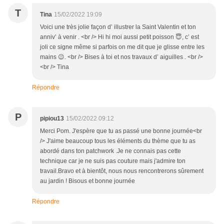
T
Tina
15/02/2022 19:09
Voici une très jolie façon d’ illustrer la Saint Valentin et ton
anniv’ à venir . <br /> Hi hi moi aussi petit poisson 😇, c’ est
joli ce signe même si parfois on me dit que je glisse entre les
mains 😉. <br /> Bises à toi et nos travaux d’ aiguilles . <br />
<br /> Tina
Répondre
P
pipiou13
15/02/2022 09:12
Merci Pom. J'espère que tu as passé une bonne journée<br
/> J'aime beaucoup tous les éléments du thème que tu as
abordé dans ton patchwork .Je ne connais pas cette
technique car je ne suis pas couture mais j'admire ton
travail.Bravo et à bientôt, nous nous rencontrerons sûrement
au jardin ! Bisous et bonne journée
Répondre