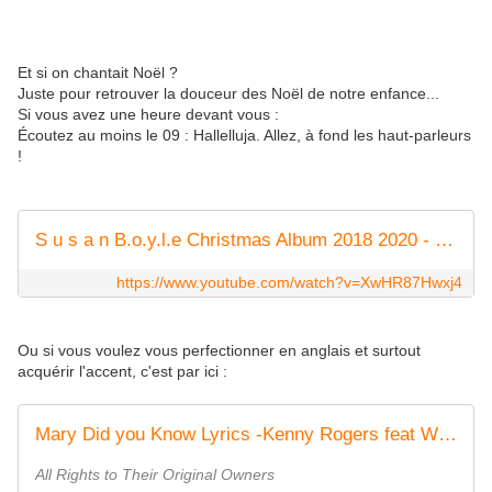
Et si on chantait Noël ?
Juste pour retrouver la douceur des Noël de notre enfance...
Si vous avez une heure devant vous :
Écoutez au moins le 09 : Hallelluja. Allez, à fond les haut-parleurs
!
S u s a n B.o.y.l.e Christmas Album 2018 2020 - The Gift S u s a n B.o.y.l.e Christmas Songs
https://www.youtube.com/watch?v=XwHR87Hwxj4
Ou si vous voulez vous perfectionner en anglais et surtout
acquérir l'accent, c'est par ici :
Mary Did you Know Lyrics -Kenny Rogers feat Wynonna Judd
All Rights to Their Original Owners