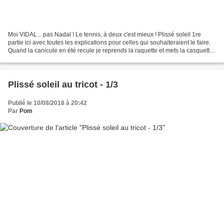
Moi VIDAL... pas Nadal ! Le tennis, à deux c'est mieux ! Plissé soleil 1re
partie ici avec toutes les explications pour celles qui souhaiteraient le faire.
Quand la canicule en été recule je reprends la raquette et mets la casquette !
Les joies du tennis...
Plissé soleil au tricot - 1/3
Publié le 10/08/2018 à 20:42
Par
Pom