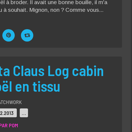
 à broder. Il avait une bonne bouille, il m'a
rbu à souhait. Mignon, non ? Comme vous...
a Claus Log cabin
ël en tissu
ATCHWORK
12.2013
…
PAR POM