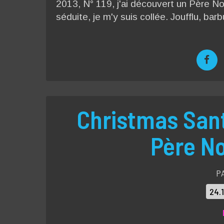
2013, N° 119, j'ai découvert un Père Noël
séduite, je m'y suis collée. Joufflu, ba
Christmas Sant
Père No
P
24.