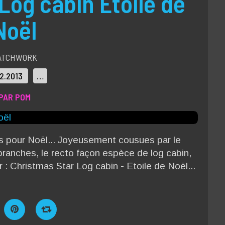
Log cabin Etoile de
Noël
ATCHWORK
12.2013
…
PAR POM
s pour Noël... Joyeusement cousues par le
 branches, le recto façon espèce de log cabin,
r : Christmas Star Log cabin - Etoile de Noël...