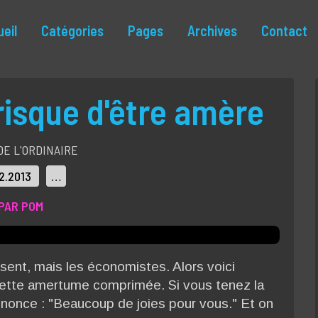
eil
Catégories
Pages
Archives
Contact
 risque d'être amère
DE L'ORDINAIRE
12.2013
…
PAR POM
isent, mais les économistes. Alors voici
 cette amertume comprimée. Si vous tenez la
nnonce : "Beaucoup de joies pour vous." Et on