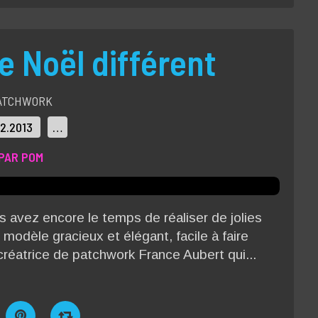
 Noël différent
ATCHWORK
12.2013
…
PAR POM
ous avez encore le temps de réaliser de jolies
odèle gracieux et élégant, facile à faire
a créatrice de patchwork France Aubert qui...