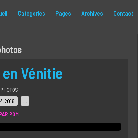
eil
Catégories
Pages
Archives
Contact
photos
en Vénitie
PHOTOS
04.2016
…
PAR POM