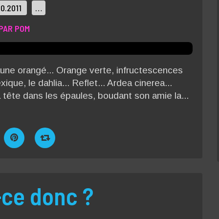
10.2011
…
PAR POM
aune orangé... Orange verte, infructescences
ue, le dahlia... Reflet... Ardea cinerea...
 tête dans les épaules, boudant son amie la...
-ce donc ?