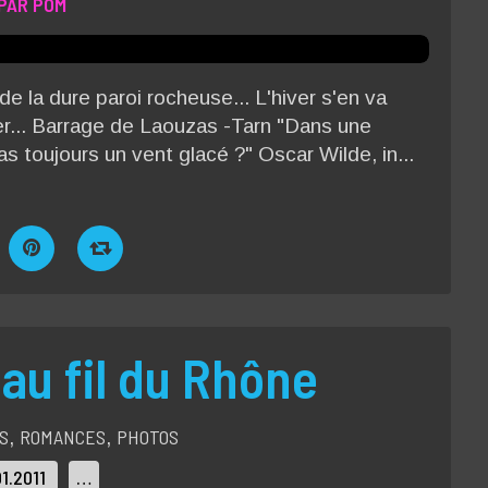
PAR POM
de la dure paroi rocheuse... L'hiver s'en va
er... Barrage de Laouzas -Tarn "Dans une
pas toujours un vent glacé ?" Oscar Wilde, in...
au fil du Rhône
S
ROMANCES
PHOTOS
,
,
01.2011
…