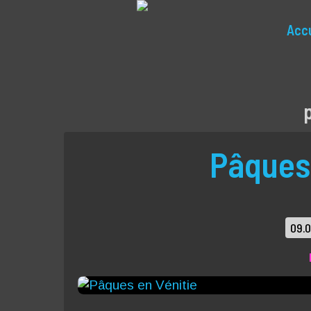
Accu
Pâques 
09.