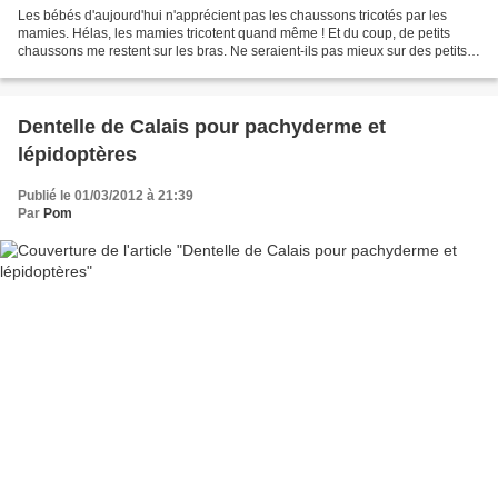
Les bébés d'aujourd'hui n'apprécient pas les chaussons tricotés par les
mamies. Hélas, les mamies tricotent quand même ! Et du coup, de petits
chaussons me restent sur les bras. Ne seraient-ils pas mieux sur des petits
petons tout neufs ? Alors si un...
Dentelle de Calais pour pachyderme et
lépidoptères
Publié le 01/03/2012 à 21:39
Par
Pom