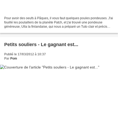
Pour avoir des oeufs à Pâques, il vous faut quelques poules pondeuses. J'ai
fouillé les poulaillers de la planète Patch, et j'ai trouvé une pondeuse
généreuse, Ulla la finlandaise, qui nous a préparé un Tuto clair et précis
pour faire une poule en tissu....
Petits souliers - Le gagnant est...
Publié le 17/03/2012 à 10:37
Par
Pom