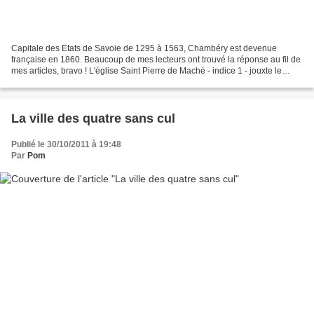
Capitale des Etats de Savoie de 1295 à 1563, Chambéry est devenue
française en 1860. Beaucoup de mes lecteurs ont trouvé la réponse au fil de
mes articles, bravo ! L'église Saint Pierre de Maché - indice 1 - jouxte le
Jardin botanique du Muséum d'Histoires...
La ville des quatre sans cul
Publié le 30/10/2011 à 19:48
Par
Pom