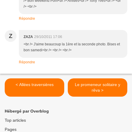
/> Bon weekend Pom<br /> Amitiés<br /> Tony Yves<br /> <br
/> <br />
Répondre
Z
ZAZA
29/10/2011 17:06
<br /> J'aime beaucoup la 1ère et la seconde photo. Bises et
bon samedi<br /> <br /> <br />
Répondre
< Allées traversières
Le promeneur solitaire y
rêva >
Hébergé par Overblog
Top articles
Pages