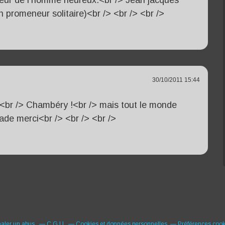
e cœur de l'homme heureux.<br /> Jean jacques
n promeneur solitaire)<br /> <br /> <br />
30/10/2011 15:44
é !<br /> Chambéry !<br /> mais tout le monde
ade merci<br /> <br /> <br />
naler un abus
C.G.U.
Cookies et données personnelles
Préférences cook