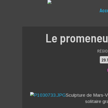
Accu
Le promeneur 
RÉGIO
29.
Sculpture de Mars-Va
solitaire g