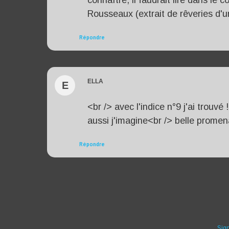
connaître, il faudrait lire dans l
Rousseaux (extrait de rêveries d'u
Répondre
ELLA
E
<br /> avec l'indice n°9 j'ai trouv
aussi j'imagine<br /> belle promen
Répondre
Sig