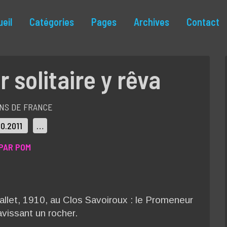
eil
Catégories
Pages
Archives
Contact
solitaire y rêva
NS DE FRANCE
10.2011
…
PAR POM
llet, 1910, au Clos Savoiroux : le Promeneur
ravissant un rocher.