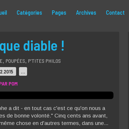
eil
Catégories
Pages
Archives
Contact
 que diable !
RE
POUPÉES
P'TITES PHILOS
,
,
12.2015
…
PAR POM
phe a dit - en tout cas c'est ce qu'on nous a
mes de bonne volonté." Cinq cents ans avant,
a même chose en d'autres termes, dans une...