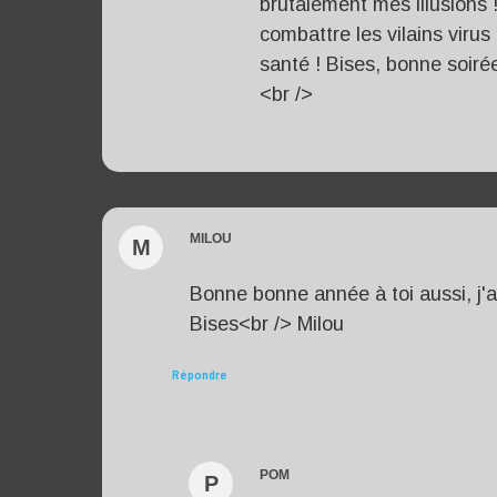
brutalement mes illusions !
combattre les vilains virus
santé ! Bises, bonne soirée
<br />
MILOU
M
Bonne bonne année à toi aussi, j'
Bises<br /> Milou
Répondre
POM
P