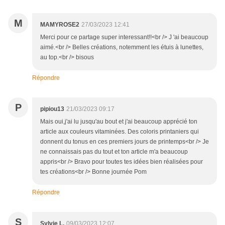
M
MAMYROSE2
27/03/2023 12:41
Merci pour ce partage super interessant!!<br /> J 'ai beaucoup
aimé.<br /> Belles créations, notemment les étuis à lunettes,
au top.<br /> bisous
Répondre
P
pipiou13
21/03/2023 09:17
Mais oui,j'ai lu jusqu'au bout et j'ai beaucoup apprécié ton
article aux couleurs vitaminées. Des coloris printaniers qui
donnent du tonus en ces premiers jours de printemps<br /> Je
ne connaissais pas du tout et ton article m'a beaucoup
appris<br /> Bravo pour toutes tes idées bien réalisées pour
tes créations<br /> Bonne journée Pom
Répondre
S
Sylvie L.
09/03/2023 12:07