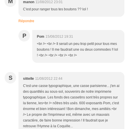
M
manon
11/08/2012 23:01
C'est pour ranger tous tes boutons ?? lol !
Répondre
P
Pom
15/08/2012 19:31
<br /> <br /> Il serait un peu trop petit pour tous mes
boutons ! Il me faudrait une ou deux commodes !! lol
! <br /> <br /> <br /> <br />
S
sittelle
11/08/2012 22:44
C'est une casse typographique, une casse parisienne... j'en ai
des quantités au sous-sol, souvenirs de notre imprimerie
typographique. Les fonds des cassetins sont très propres sur
la tienne, les<br /> nôtres très usés. 600 exposants Pom, c'est
énorme et bien intéressant ! Bon dimanche, mes amitiés.<br
/> Le propre de l'imprimeur est, même avec un mauvais
caractère, de faire bonne impression ! Il faudrait que je
retrouve l'Hymne à la Coquille...