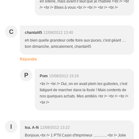
en loterie, mais avant il faut que je l'habille !<br /> <br
/> <br /> BIses à vous.<br /> <br /> <br /> <br />
C
chantal45
12/08/2012 13:40
eh bien quelle grandeur cette foire aux puces, c'est géant ....
bon dimanche, amicalement, chantal45
Répondre
P
Pom
15/08/2012 19:16
<br /> <br /> Oui, on en avait plein les guiboles, c'est
fatigant de marcher dans la foule ! Mais contents de
nos quelques achats. Mes amitiés.<br /> <br /> <br />
<br />
I
Isa. A-N
12/08/2012 13:22
Bonjoue,<br /> 1 P'Tit Casin d'Imprimeur ...............<br /> Jolie