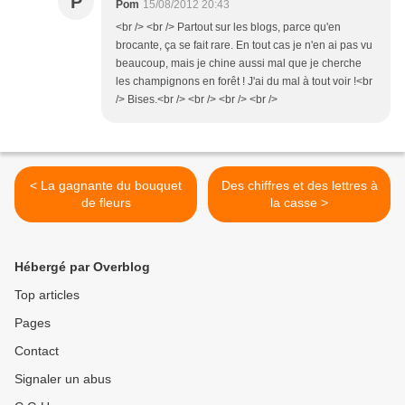
P
Pom
15/08/2012 20:43
<br /> <br /> Partout sur les blogs, parce qu'en
brocante, ça se fait rare. En tout cas je n'en ai pas vu
beaucoup, mais je chine aussi mal que je cherche
les champignons en forêt ! J'ai du mal à tout voir !<br
/> Bises.<br /> <br /> <br /> <br />
< La gagnante du bouquet
Des chiffres et des lettres à
de fleurs
la casse >
Hébergé par Overblog
Top articles
Pages
Contact
Signaler un abus