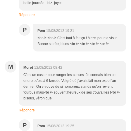
belle journée - biz- joyce
Répondre
P
Pom
15/08/2012 19:21
<br /> <br /> C'est tout à fait ça ! Merci pour ta visite.
Bonne soirée, bises.<br /> <br /> <br /> <br />
M
Moret
12/08/2012 08:42
C'est un casier pour ranger les casses. Je connais bien cet
endroit c'est à 6 kms de Volgré où j'avais fait mon expo l'an
dernier. On y trouve de si nombreux stands qu'on revient
fourbus mais<br /> souvent heureux de ses trouvailles !<br />
bisous, véronique
Répondre
P
Pom
15/08/2012 19:25