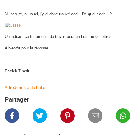
Ni insolite, ni usuel, j'y ai donc trouvé ceci ! De quoi s'agit-il ?
Un indice : ce fut un outil de travail pour un homme de lettres.
A bientôt pour la réponse.
"Il y a vingt six lettres dans l'alphabet. Il n'y a que l'ordre qui change.
Quand tu as lu un livre, tu les as tous lus."
Patrick Timsit.
#Broderies et falbalas
Partager