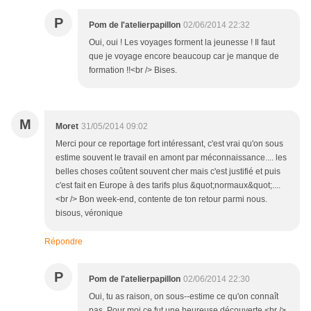
P
Pom de l'atelierpapillon
02/06/2014 22:32
Oui, oui ! Les voyages forment la jeunesse ! Il faut
que je voyage encore beaucoup car je manque de
formation !!<br /> Bises.
M
Moret
31/05/2014 09:02
Merci pour ce reportage fort intéressant, c'est vrai qu'on sous
estime souvent le travail en amont par méconnaissance.... les
belles choses coûtent souvent cher mais c'est justifié et puis
c'est fait en Europe à des tarifs plus &quot;normaux&quot;....
<br /> Bon week-end, contente de ton retour parmi nous.
bisous, véronique
Répondre
P
Pom de l'atelierpapillon
02/06/2014 22:30
Oui, tu as raison, on sous--estime ce qu'on connaît
pas. Pour moi ce fut une heureuse découverte.<br />