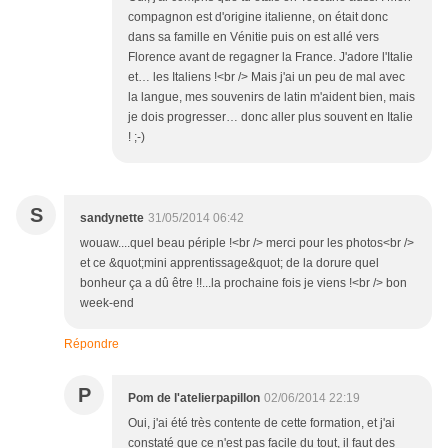
compagnon est d'origine italienne, on était donc
dans sa famille en Vénitie puis on est allé vers
Florence avant de regagner la France. J'adore l'Italie
et… les Italiens !<br /> Mais j'ai un peu de mal avec
la langue, mes souvenirs de latin m'aident bien, mais
je dois progresser… donc aller plus souvent en Italie
! ;-)
S
sandynette
31/05/2014 06:42
wouaw....quel beau périple !<br /> merci pour les photos<br />
et ce &quot;mini apprentissage&quot; de la dorure quel
bonheur ça a dû être !!...la prochaine fois je viens !<br /> bon
week-end
Répondre
P
Pom de l'atelierpapillon
02/06/2014 22:19
Oui, j'ai été très contente de cette formation, et j'ai
constaté que ce n'est pas facile du tout, il faut des