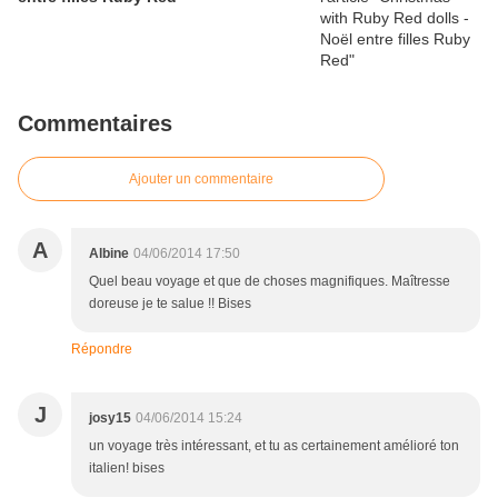
Commentaires
Ajouter un commentaire
A
Albine
04/06/2014 17:50
Quel beau voyage et que de choses magnifiques. Maîtresse
doreuse je te salue !! Bises
Répondre
J
josy15
04/06/2014 15:24
un voyage très intéressant, et tu as certainement amélioré ton
italien! bises