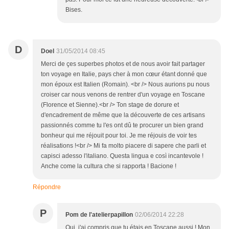
Bises.
D
Doel
31/05/2014 08:45
Merci de çes superbes photos et de nous avoir fait partager
ton voyage en Italie, pays cher à mon cœur étant donné que
mon époux est Italien (Romain). <br /> Nous aurions pu nous
croiser car nous venons de rentrer d'un voyage en Toscane
(Florence et Sienne).<br /> Ton stage de dorure et
d'encadrement de même que la découverte de ces artisans
passionnés comme tu l'es ont dû te procurer un bien grand
bonheur qui me réjouit pour toi. Je me réjouis de voir tes
réalisations !<br /> Mi fa molto piacere di sapere che parli et
capisci adesso l'italiano. Questa lingua e così incantevole !
Anche come la cultura che si rapporta ! Bacione !
Répondre
P
Pom de l'atelierpapillon
02/06/2014 22:28
Oui, j'ai compris que tu étais en Toscane aussi ! Mon