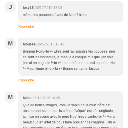
J
josy15
26/12/2016 17:08
même les poupées rêvent de Noel ! bises
Répondre
M
Mousse
26/12/2016 16:42
Bonjour Pom,<br /> Elles sont ravissantes tes poupées, moi
ce sont les nounours, je craque à chaque fois que j'en vois,
j'en ai en pagaille !<br /> La dernière photo est superbe !<br
/> Magnifique billet.<br /> Bonne semaine, bisous
Répondre
M
Milou
25/12/2016 10:25
Que de belles images, Pom, le sapin de la couturière est
absolument splendide, la crèche "laïque" est très originale, et
ta mise en scène avec le père Noël très vivante.<br /> Merci
beaucoup en effet de nous faire oublier nos chagrins...<br />