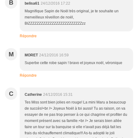
B
belisa61
24/12/2016 17:22
Magnifique Sapin de Noël très original, je te souhaite un
merveilleux réveillon de noël,
BIZZZZZZZZZZZZZZZZZZZZZZZZZzz
Répondre
M
MORET
24/12/2016 16:59
Superbe cette robe sapin ! bravo et joyeux noël, véronique
Répondre
C
Catherine
24/12/2016 15:31
Tes Miss sont bien jolies en rouge! La mini Maru a beaucoup
de succès!<br /> Joyeux Noël à toi aussi! Tu as raison, on va
essayer de ne pas trop penser à ce qui chagrine et profiter du
moment présent avec sa famille.<br /> Je serais bien allée
faire un tour sur ta banquise si elle n'avait pas déjà fait les
frais du réchauffement climatique!!! As-tu adopté le joli