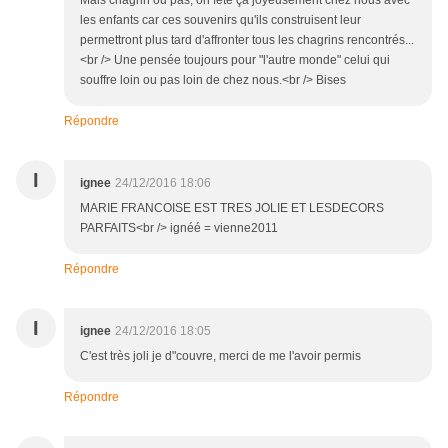
Mais chagrin ou pas, on fête ça joyeusement chez nous avec
les enfants car ces souvenirs qu'ils construisent leur
permettront plus tard d'affronter tous les chagrins rencontrés...
<br /> Une pensée toujours pour "l'autre monde" celui qui
souffre loin ou pas loin de chez nous.<br /> Bises
Répondre
I
ignee
24/12/2016 18:06
MARIE FRANCOISE EST TRES JOLIE ET LESDECORS
PARFAITS<br /> ignéé = vienne2011
Répondre
I
ignee
24/12/2016 18:05
C'est très joli je d"couvre, merci de me l'avoir permis
Répondre