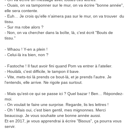
- Ouais, on va tamponner sur le mur, on va écrire "bonne année",
elle sera contente.
- Euh… Je crois qu'elle n'aimera pas sur le mur, on va trouver du
tissu.
- Sur ma robe alors ?
- Non, on va chercher dans la boîte, là, c'est écrit "Bouts de
tissu."
- Whaou ! Y-en a plein !
- Celui-là ira bien, non ?
- Fastoche ! Il faut avoir fini quand Pom va entrer à l'atelier.
- Houlàlà, c'est difficile, le tampon il bave.
- Vite, mets-toi là prends ce bout-là, et je prends l'autre. Je
l'entends, elle arrive. Ne rigole pas surtout.
- Mais qu'est-ce qui se passe ici ? Quel bazar ! Ben… Répondez-
moi.
- On voulait te faire une surprise. Regarde, lis les lettres !
- Oh ! Mais oui, c'est bien gentil, mes mignonnes. Merci
beaucoup. Je vous souhaite une bonne année aussi.
Et en 2017, je vous apprendrai à écrire "Bisous", ça pourra vous
servir.