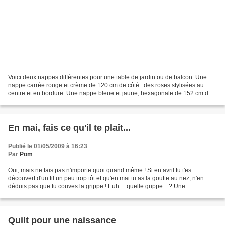
Voici deux nappes différentes pour une table de jardin ou de balcon. Une
nappe carrée rouge et crème de 120 cm de côté : des roses stylisées au
centre et en bordure. Une nappe bleue et jaune, hexagonale de 152 cm de
diamètre, composée de triangles et...
En mai, fais ce qu'il te plaît...
Publié le 01/05/2009 à 16:23
Par
Pom
Oui, mais ne fais pas n'importe quoi quand même ! Si en avril tu t'es
découvert d'un fil un peu trop tôt et qu'en mai tu as la goutte au nez, n'en
déduis pas que tu couves la grippe ! Euh… quelle grippe…? Une
cochonnerie venue d'ailleurs, mais qu'on doit...
Quilt pour une naissance