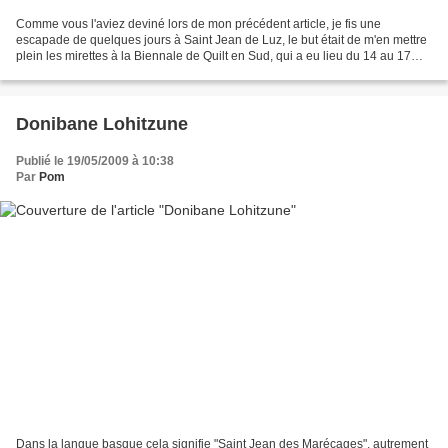
Comme vous l'aviez deviné lors de mon précédent article, je fis une
escapade de quelques jours à Saint Jean de Luz, le but était de m'en mettre
plein les mirettes à la Biennale de Quilt en Sud, qui a eu lieu du 14 au 17
mai. Mais une motivation supplémentaire...
Donibane Lohitzune
Publié le 19/05/2009 à 10:38
Par
Pom
Dans la langue basque cela signifie "Saint Jean des Marécages", autrement