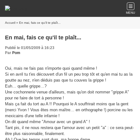
MENU
Accueil
» En mai, fais ce qu'il te plaît...
En mai, fais ce qu'il te plaît...
Publié le 01/05/2009 à 16:23
Par
Pom
Oui, mais ne fais pas n'importe quoi quand même !
Si en avril tu t'es découvert d'un fil un peu trop tôt et qu'en mai tu as la
goutte au nez, n'en déduis pas que tu couves la grippe !
Euh… quelle grippe…?
Une cochonnerie venue d'ailleurs, mais qu'on doit nommer "grippe A"
pour ne faire de tort à personne !
Mais ça fait du tort au A !! Pourquoi le A souffrirait moins que la gent
(merci Yvon ! Vous êtes mon maître… en orthographe !) porcine ou les
mexicains d'une telle infamie !
On dit quand même "Amour avec un grand A" !
Tant pis, il ne nous restera que l'amour avec un petit "a" : ce sera peut-
être plus raisonnable, finalement.
Ah ! Que les temps sont durs, ma bonne dame…