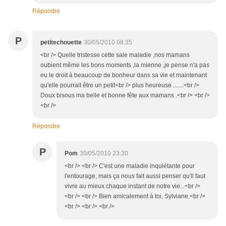
Répondre
P
petitechouette
30/05/2010 08:35
<br /> Quelle tristesse cette sale maladie ,nos mamans
oubient même les bons moments ,la mienne ,je pense n'a pas
eu le droit à beaucoup de bonheur dans sa vie et maintenant
qu'elle pourrait être un petit<br /> plus heureuse .......<br />
Doux bisous ma belle et bonne fête aux mamans .<br /> <br />
<br />
Répondre
P
Pom
30/05/2010 23:30
<br /> <br /> C'est une maladie inquiétante pour
l'entourage, mais ça nous fait aussi penser qu'il faut
vivre au mieux chaque instant de notre vie...<br />
<br /> <br /> Bien amicalement à toi, Sylviane.<br />
<br /> <br /> <br />