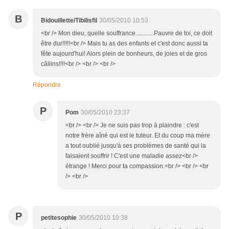
B
Bidouillette/Tibilisfil
30/05/2010 10:53
<br /> Mon dieu, quelle souffrance............Pauvre de toi, ce doit
être dur!!!!!<br /> Mais tu as des enfants et c'est donc aussi ta
fête aujourd'hui! Alors plein de bonheurs, de joies et de gros
câllins!!!!<br /> <br /> <br />
Répondre
P
Pom
30/05/2010 23:37
<br /> <br /> Je ne suis pas trop à plaindre : c'est
notre frère aîné qui est le tuteur. Et du coup ma mère
a tout oublié jusqu'à ses problèmes de santé qui la
faisaient souffrir ! C'est une maladie assez<br />
étrange ! Merci pour ta compassion.<br /> <br /> <br
/> <br />
P
petitesophie
30/05/2010 10:38