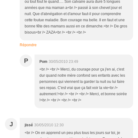
où tout fout le quand..... Son calvaire aura duré 5 longues
années que ma maman a<br /> passé à son chevet jour et
nuit. Que d'abnégation et d'amour faut-il pour comprendre
cette foutue maladie. Bon courage ma belle. Il en faut et une
bonne fête des mamans aussi en ce dimanche.<br /> De gros
bisous<br /> ZAZA<br /> <br /> <br />
Répondre
P
Pom
30/05/2010 23:49
<br /> <br /> Merci, du courage pour ça j'en ai, c'est
dur quand notre mère confond ses enfants avec les
personnes qui viennent la garder la nuit ou lui faire
ses repas. C'est vrai que ça fait voir la vie<br />
autrement !<br /> <br /> <br /> Merci, et bonne soirée
!<br /> <br /> <br /> <br />
J
jissé
30/05/2010 12:30
<br /> On en apprend un peu plus tous les jours sur toi, je