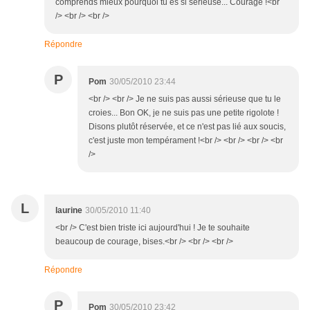
comprends mieux pourquoi tu es si sérieuse... Courage !<br
/> <br /> <br />
Répondre
P
Pom
30/05/2010 23:44
<br /> <br /> Je ne suis pas aussi sérieuse que tu le
croies... Bon OK, je ne suis pas une petite rigolote !
Disons plutôt réservée, et ce n'est pas lié aux soucis,
c'est juste mon tempérament !<br /> <br /> <br /> <br
/>
L
laurine
30/05/2010 11:40
<br /> C'est bien triste ici aujourd'hui ! Je te souhaite
beaucoup de courage, bises.<br /> <br /> <br />
Répondre
P
Pom
30/05/2010 23:42