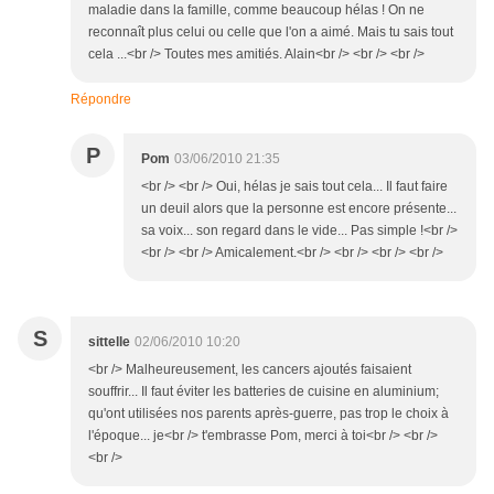
maladie dans la famille, comme beaucoup hélas ! On ne
reconnaît plus celui ou celle que l'on a aimé. Mais tu sais tout
cela ...<br /> Toutes mes amitiés. Alain<br /> <br /> <br />
Répondre
P
Pom
03/06/2010 21:35
<br /> <br /> Oui, hélas je sais tout cela... Il faut faire
un deuil alors que la personne est encore présente...
sa voix... son regard dans le vide... Pas simple !<br />
<br /> <br /> Amicalement.<br /> <br /> <br /> <br />
S
sittelle
02/06/2010 10:20
<br /> Malheureusement, les cancers ajoutés faisaient
souffrir... Il faut éviter les batteries de cuisine en aluminium;
qu'ont utilisées nos parents après-guerre, pas trop le choix à
l'époque... je<br /> t'embrasse Pom, merci à toi<br /> <br />
<br />