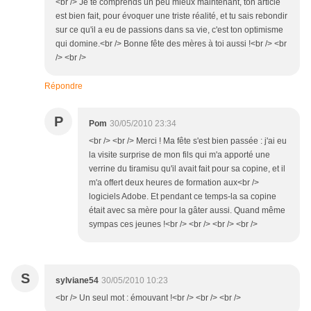
<br /> Je te comprends un peu mieux maintenant, ton article
est bien fait, pour évoquer une triste réalité, et tu sais rebondir
sur ce qu'il a eu de passions dans sa vie, c'est ton optimisme
qui domine.<br /> Bonne fête des mères à toi aussi !<br /> <br
/> <br />
Répondre
P
Pom
30/05/2010 23:34
<br /> <br /> Merci ! Ma fête s'est bien passée : j'ai eu
la visite surprise de mon fils qui m'a apporté une
verrine du tiramisu qu'il avait fait pour sa copine, et il
m'a offert deux heures de formation aux<br />
logiciels Adobe. Et pendant ce temps-la sa copine
était avec sa mère pour la gâter aussi. Quand même
sympas ces jeunes !<br /> <br /> <br /> <br />
S
sylviane54
30/05/2010 10:23
<br /> Un seul mot : émouvant !<br /> <br /> <br />