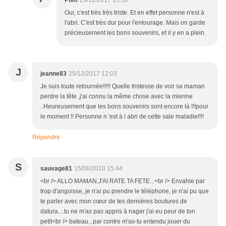
Pom
29/12/2017 13:56
Oui, c'est très très triste. Et en effet personne n'est à
l'abri. C'est très dur pour l'entourage. Mais on garde
précieusement les bons souvenirs, et il y en a plein.
J
jeanne83
25/12/2017 12:03
Je suis toute retournée!!!!! Quelle tristesse de voir sa maman
perdre la tête ,j'ai connu la même chose avec la mienne
..Heureusement que les bons souvenirs sont encore là !!!pour
le moment !! Personne n 'est à l abri de cette sale maladie!!!!
Répondre
S
sauvage81
15/06/2010 15:44
<br /> ALLO MAMAN,J'AI RATE TA FETE...<br /> Envahie par
trop d'angoisse, je n'ai pu prendre le téléphone, je n'ai pu que
te parler avec mon cœur de tes dernières boutures de
datura....tu ne m'as pas appris à nager j'ai eu peur de ton
petit<br /> bateau...par contre m'as-tu entendu jouer du