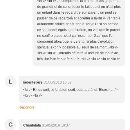
<br /> <br /> Je comprends ta crainte, mais ça permet
de grandir et de concrétiser le fait que si on n'est plus
un enfant dans le regard de son parent, on peut se
passer de ce regard-là et accéder à la<br /> véritable
autonomie adulte.<br /> <br /> <br /> Et si on sort de
ce sentiment égoïste de crainte, on voit que le parent
ne souffre pas et c'est ça l'essentiel. Sauf que l'on
comprend alors que le parent n'a plus d'évolution
spirituelle<br /> possible au seuil de sa mort...<br />
<br /> <br /> J'attends de faire la lecture de ton texte...
très dur !<br /> <br /> <br /> <br /> <br /> <br /> <br />
L
ladentelière
31/05/2010 16:59
<br /> Emouvant, et fort bien écrit, courage à toi. Bises.<br />
<br /> <br />
Répondre
C
Chantalala
31/05/2010 10:37