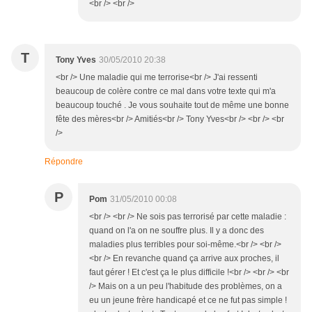
<br /> <br />
T
Tony Yves
30/05/2010 20:38
<br /> Une maladie qui me terrorise<br /> J'ai ressenti
beaucoup de colère contre ce mal dans votre texte qui m'a
beaucoup touché . Je vous souhaite tout de même une bonne
fête des mères<br /> Amitiés<br /> Tony Yves<br /> <br /> <br
/>
Répondre
P
Pom
31/05/2010 00:08
<br /> <br /> Ne sois pas terrorisé par cette maladie :
quand on l'a on ne souffre plus. Il y a donc des
maladies plus terribles pour soi-même.<br /> <br />
<br /> En revanche quand ça arrive aux proches, il
faut gérer ! Et c'est ça le plus difficile !<br /> <br /> <br
/> Mais on a un peu l'habitude des problèmes, on a
eu un jeune frère handicapé et ce ne fut pas simple !