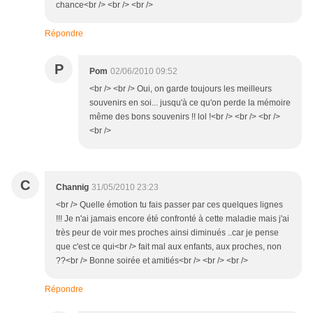
chance<br /> <br /> <br />
Répondre
P
Pom
02/06/2010 09:52
<br /> <br /> Oui, on garde toujours les meilleurs
souvenirs en soi... jusqu'à ce qu'on perde la mémoire
même des bons souvenirs !! lol !<br /> <br /> <br />
<br />
C
Channig
31/05/2010 23:23
<br /> Quelle émotion tu fais passer par ces quelques lignes
!!! Je n'ai jamais encore été confronté à cette maladie mais j'ai
très peur de voir mes proches ainsi diminués ..car je pense
que c'est ce qui<br /> fait mal aux enfants, aux proches, non
??<br /> Bonne soirée et amitiés<br /> <br /> <br />
Répondre