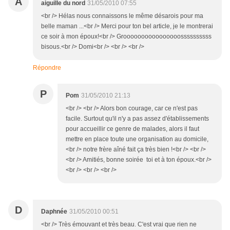
A
aiguille du nord
31/05/2010 07:55
<br /> Hélas nous connaissons le même désarois pour ma
belle maman ...<br /> Merci pour ton bel article, je le montrerai
ce soir à mon époux!<br /> Groooooooooooooooossssssssss
bisous.<br /> Domi<br /> <br /> <br />
Répondre
P
Pom
31/05/2010 21:13
<br /> <br /> Alors bon courage, car ce n'est pas
facile. Surtout qu'il n'y a pas assez d'établissements
pour accueillir ce genre de malades, alors il faut
mettre en place toute une organisation au domicile,
<br /> notre frère aîné fait ça très bien !<br /> <br />
<br /> Amitiés, bonne soirée toi et à ton époux.<br />
<br /> <br /> <br />
D
Daphnée
31/05/2010 00:51
<br /> Très émouvant et très beau. C'est vrai que rien ne