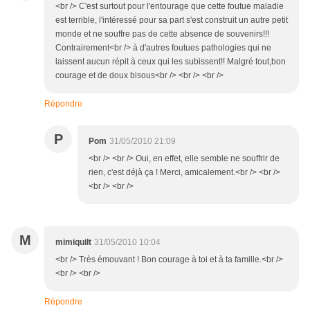
<br /> C'est surtout pour l'entourage que cette foutue maladie
est terrible, l'intéressé pour sa part s'est construit un autre petit
monde et ne souffre pas de cette absence de souvenirs!!!
Contrairement<br /> à d'autres foutues pathologies qui ne
laissent aucun répit à ceux qui les subissent!! Malgré tout,bon
courage et de doux bisous<br /> <br /> <br />
Répondre
P
Pom
31/05/2010 21:09
<br /> <br /> Oui, en effet, elle semble ne souffrir de
rien, c'est déjà ça ! Merci, amicalement.<br /> <br />
<br /> <br />
M
mimiquilt
31/05/2010 10:04
<br /> Très émouvant ! Bon courage à toi et à ta famille.<br />
<br /> <br />
Répondre