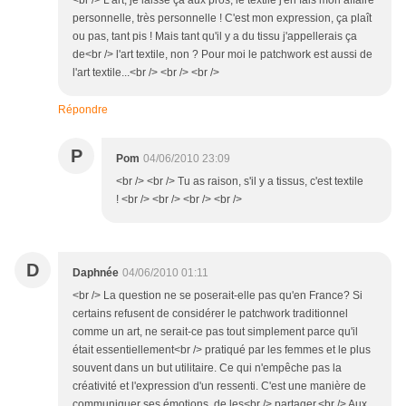
<br /> L'art, je laisse ça aux pros, le textile j'en fais mon affaire
personnelle, très personnelle ! C'est mon expression, ça plaît
ou pas, tant pis ! Mais tant qu'il y a du tissu j'appellerais ça
de<br /> l'art textile, non ? Pour moi le patchwork est aussi de
l'art textile...<br /> <br /> <br />
Répondre
P
Pom
04/06/2010 23:09
<br /> <br /> Tu as raison, s'il y a tissus, c'est textile
! <br /> <br /> <br /> <br />
D
Daphnée
04/06/2010 01:11
<br /> La question ne se poserait-elle pas qu'en France? Si
certains refusent de considérer le patchwork traditionnel
comme un art, ne serait-ce pas tout simplement parce qu'il
était essentiellement<br /> pratiqué par les femmes et le plus
souvent dans un but utilitaire. Ce qui n'empêche pas la
créativité et l'expression d'un ressenti. C'est une manière de
communiquer ses émotions, de les<br /> partager.<br /> Aux