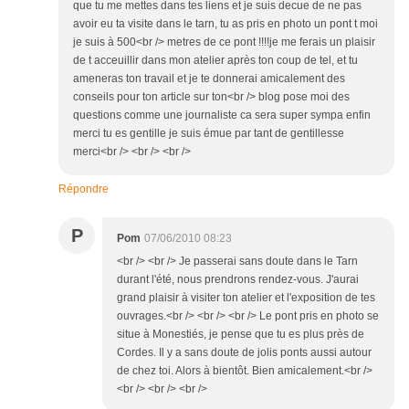
que tu me mettes dans tes liens et je suis decue de ne pas
avoir eu ta visite dans le tarn, tu as pris en photo un pont t moi
je suis à 500<br /> metres de ce pont !!!!je me ferais un plaisir
de t acceuillir dans mon atelier après ton coup de tel, et tu
ameneras ton travail et je te donnerai amicalement des
conseils pour ton article sur ton<br /> blog pose moi des
questions comme une journaliste ca sera super sympa enfin
merci tu es gentille je suis émue par tant de gentillesse
merci<br /> <br /> <br />
Répondre
P
Pom
07/06/2010 08:23
<br /> <br /> Je passerai sans doute dans le Tarn
durant l'été, nous prendrons rendez-vous. J'aurai
grand plaisir à visiter ton atelier et l'exposition de tes
ouvrages.<br /> <br /> <br /> Le pont pris en photo se
situe à Monestiés, je pense que tu es plus près de
Cordes. Il y a sans doute de jolis ponts aussi autour
de chez toi. Alors à bientôt. Bien amicalement.<br />
<br /> <br /> <br />