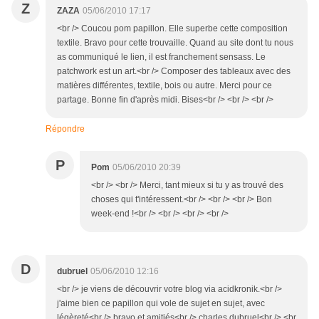
Z
ZAZA
05/06/2010 17:17
<br /> Coucou pom papillon. Elle superbe cette composition
textile. Bravo pour cette trouvaille. Quand au site dont tu nous
as communiqué le lien, il est franchement sensass. Le
patchwork est un art.<br /> Composer des tableaux avec des
matières différentes, textile, bois ou autre. Merci pour ce
partage. Bonne fin d'après midi. Bises<br /> <br /> <br />
Répondre
P
Pom
05/06/2010 20:39
<br /> <br /> Merci, tant mieux si tu y as trouvé des
choses qui t'intéressent.<br /> <br /> <br /> Bon
week-end !<br /> <br /> <br /> <br />
D
dubruel
05/06/2010 12:16
<br /> je viens de découvrir votre blog via acidkronik.<br />
j'aime bien ce papillon qui vole de sujet en sujet, avec
légèreté<br /> bravo et amitiés<br /> charles dubruel<br /> <br