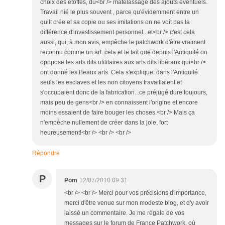
choix des étoffes, du<br /> matelassage des ajouts éventuels.
Travail nié le plus souvent , parce qu'évidemment entre un
quilt crée et sa copie ou ses imitations on ne voit pas la
différence d'investissement personnel...et<br /> c'est cela
aussi, qui, à mon avis, empêche le patchwork d'être vraiment
reconnu comme un art. cela et le fait que depuis l'Antiquité on
opppose les arts dits utilitaires aux arts dits libéraux qui<br />
ont donné les Beaux arts. Cela s'explique: dans l'Antiquité
seuls les esclaves et les non citoyens travaillaient et
s'occupaient donc de la fabrication...ce préjugé dure toujours,
mais peu de gens<br /> en connaissent l'origine et encore
moins essaient de faire bouger les choses.<br /> Mais ça
n'empêche nullement de créer dans la joie, fort
heureusement!<br /> <br /> <br />
Répondre
P
Pom
12/07/2010 09:31
<br /> <br /> Merci pour vos précisions d'importance,
merci d'être venue sur mon modeste blog, et d'y avoir
laissé un commentaire. Je me régale de vos
messages sur le forum de France Patchwork, où