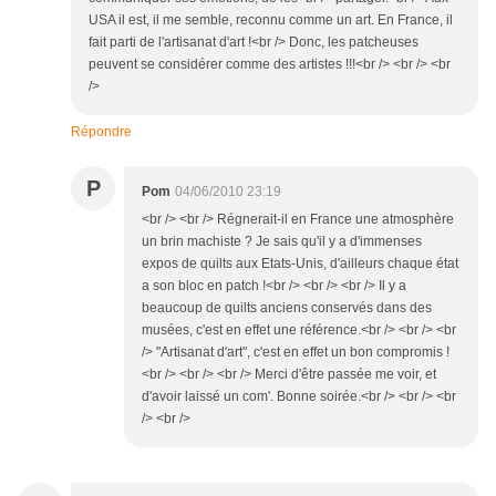
USA il est, il me semble, reconnu comme un art. En France, il
fait parti de l'artisanat d'art !<br /> Donc, les patcheuses
peuvent se considérer comme des artistes !!!<br /> <br /> <br
/>
Répondre
P
Pom
04/06/2010 23:19
<br /> <br /> Régnerait-il en France une atmosphère
un brin machiste ? Je sais qu'il y a d'immenses
expos de quilts aux Etats-Unis, d'ailleurs chaque état
a son bloc en patch !<br /> <br /> <br /> Il y a
beaucoup de quilts anciens conservés dans des
musées, c'est en effet une référence.<br /> <br /> <br
/> "Artisanat d'art", c'est en effet un bon compromis !
<br /> <br /> <br /> Merci d'être passée me voir, et
d'avoir laissé un com'. Bonne soirée.<br /> <br /> <br
/> <br />