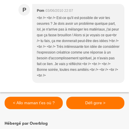
P
Pom
03/06/2010 22:07
<br /> <br /> Est-ce qu'il est possible de voir tes
oeuvres ? Je dois avoir un problème quelque part,
lol, je n'arrive pas à mélanger les matériaux, j'ai peur
que ça fasse brouillon ! Alors si je voyais ce que<br
/> tu fais, ça me donnerait peut-être des idées !<br />
<br /> <br /> Très intéressante ton idée de considérer
l'expression créatrice comme une réponse à un
besoin d'accomplissement spirituel, je n'avais pas
fait ce lien. Je vais y réfléchir.<br /> <br /> <br />
Bonne soirée, toutes mes amitiés.<br /> <br /> <br />
<br />
< Allo maman t'es où ?
Défi gore >
Hébergé par Overblog