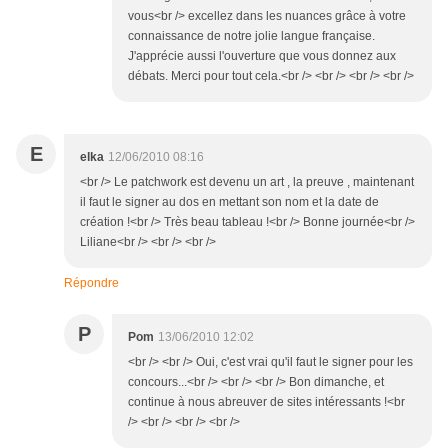
vous<br /> excellez dans les nuances grâce à votre
connaissance de notre jolie langue française.
J'apprécie aussi l'ouverture que vous donnez aux
débats. Merci pour tout cela.<br /> <br /> <br /> <br />
E
elka
12/06/2010 08:16
<br /> Le patchwork est devenu un art , la preuve , maintenant
il faut le signer au dos en mettant son nom et la date de
création !<br /> Très beau tableau !<br /> Bonne journée<br />
Liliane<br /> <br /> <br />
Répondre
P
Pom
13/06/2010 12:02
<br /> <br /> Oui, c'est vrai qu'il faut le signer pour les
concours...<br /> <br /> <br /> Bon dimanche, et
continue à nous abreuver de sites intéressants !<br
/> <br /> <br /> <br />