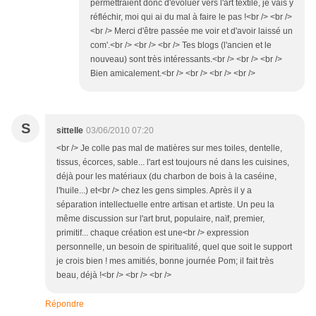
permettraient donc d'évoluer vers l'art textile, je vais y
réfléchir, moi qui ai du mal à faire le pas !<br /> <br />
<br /> Merci d'être passée me voir et d'avoir laissé un
com'.<br /> <br /> <br /> Tes blogs (l'ancien et le
nouveau) sont très intéressants.<br /> <br /> <br />
Bien amicalement.<br /> <br /> <br /> <br />
S
sittelle
03/06/2010 07:20
<br /> Je colle pas mal de matières sur mes toiles, dentelle,
tissus, écorces, sable... l'art est toujours né dans les cuisines,
déjà pour les matériaux (du charbon de bois à la caséine,
l'huile...) et<br /> chez les gens simples. Après il y a
séparation intellectuelle entre artisan et artiste. Un peu la
même discussion sur l'art brut, populaire, naïf, premier,
primitif... chaque création est une<br /> expression
personnelle, un besoin de spiritualité, quel que soit le support
je crois bien ! mes amitiés, bonne journée Pom; il fait très
beau, déjà !<br /> <br /> <br />
Répondre