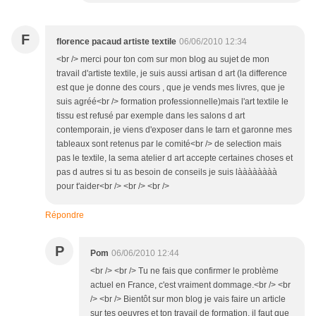
F
florence pacaud artiste textile
06/06/2010 12:34
<br /> merci pour ton com sur mon blog au sujet de mon
travail d'artiste textile, je suis aussi artisan d art (la difference
est que je donne des cours , que je vends mes livres, que je
suis agréé<br /> formation professionnelle)mais l'art textile le
tissu est refusé par exemple dans les salons d art
contemporain, je viens d'exposer dans le tarn et garonne mes
tableaux sont retenus par le comité<br /> de selection mais
pas le textile, la sema atelier d art accepte certaines choses et
pas d autres si tu as besoin de conseils je suis làààààààà
pour t'aider<br /> <br /> <br />
Répondre
P
Pom
06/06/2010 12:44
<br /> <br /> Tu ne fais que confirmer le problème
actuel en France, c'est vraiment dommage.<br /> <br
/> <br /> Bientôt sur mon blog je vais faire un article
sur tes oeuvres et ton travail de formation, il faut que