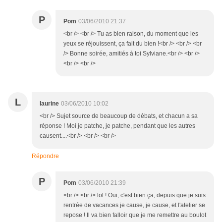
P
Pom
03/06/2010 21:37
<br /> <br /> Tu as bien raison, du moment que les
yeux se réjouissent, ça fait du bien !<br /> <br /> <br
/> Bonne soirée, amitiés à toi Sylviane.<br /> <br />
<br /> <br />
L
laurine
03/06/2010 10:02
<br /> Sujet source de beaucoup de débats, et chacun a sa
réponse ! Moi je patche, je patche, pendant que les autres
causent....<br /> <br /> <br />
Répondre
P
Pom
03/06/2010 21:39
<br /> <br /> lol ! Oui, c'est bien ça, depuis que je suis
rentrée de vacances je cause, je cause, et l'atelier se
repose ! Il va bien falloir que je me remettre au boulot