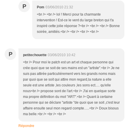
P
Pom
03/06/2010 21:32
<br /> <br /> lol ! Merci pour ta charmante
intervention ! Est-ce le vent du large breton qui t'a
inspiré cette jolie réponse ?<br /> <br /> <br /> Bonne
soirée, amitiés.<br /> <br /> <br /> <br />
P
petitechouette
03/06/2010 10:42
<br /> Pour moi le patch est un art et chaque personne qui
crée quoi que se soit de ses mains est un "artiste".<br /> Je ne
suis pas attirée particuliérement vers les grands noms mais
par quoi que se soit qui attire mon regard,la nature a elle
seule est une artiste ,les couleurs ,les sons ect..... qu'elle
nous<br /> propose sont de l'art.<br /> J'ai en quelque sorte
ma propre définition du mot "ART".<br /> Quant à certaine
personne qui se déclare "artiste "de quoi que se soit ,c'est leur
affaire ensuite seul mon regard compte......<br /> Doux bisous
ma belle.<br /> <br /> <br />
Répondre