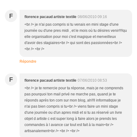
F
florence pacaud artiste textile
08/06/2010 09:16
<br /> je n'ai pas compris si tu venais en mini stage d'une
journée ou d'une pres midi , et le mois où tu désires venir!!!!qu
elle organisation pour moi c'est magique et merveilleux
d'avoir des stagiaires<br /> qui sont des passionnées<br />
<br /> <br />
Répondre
F
florence pacaud artiste textile
07/06/2010 08:53
<br /> je te remercie pour ta réponse, mais je ne comprends
pas pourquoi ton mail privé ne marche pas, quand je te
réponds après ton com sur mon blog, ah!!!l informatique je
n'ai pas bien compris si tu<br /> viens faire un mini stage
d'une journée ou d'un apres midi et si tu as réservé un livre
objet d artiste c est super long à faire alors je prends les
commandes à l avance car tout est fait à la main<br />
artisanalement<br /> <br /> <br />