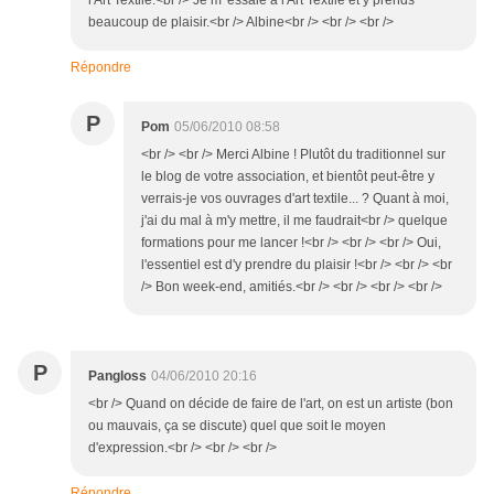
l'Art Textile.<br /> Je m' essaie à l'Art Textile et y prends
beaucoup de plaisir.<br /> Albine<br /> <br /> <br />
Répondre
P
Pom
05/06/2010 08:58
<br /> <br /> Merci Albine ! Plutôt du traditionnel sur
le blog de votre association, et bientôt peut-être y
verrais-je vos ouvrages d'art textile... ? Quant à moi,
j'ai du mal à m'y mettre, il me faudrait<br /> quelque
formations pour me lancer !<br /> <br /> <br /> Oui,
l'essentiel est d'y prendre du plaisir !<br /> <br /> <br
/> Bon week-end, amitiés.<br /> <br /> <br /> <br />
P
Pangloss
04/06/2010 20:16
<br /> Quand on décide de faire de l'art, on est un artiste (bon
ou mauvais, ça se discute) quel que soit le moyen
d'expression.<br /> <br /> <br />
Répondre