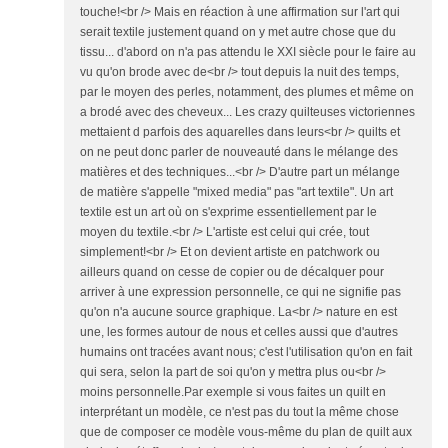
touche!<br /> Mais en réaction à une affirmation sur l'art qui
serait textile justement quand on y met autre chose que du
tissu... d'abord on n'a pas attendu le XXI siècle pour le faire au
vu qu'on brode avec de<br /> tout depuis la nuit des temps,
par le moyen des perles, notamment, des plumes et même on
a brodé avec des cheveux... Les crazy quilteuses victoriennes
mettaient d parfois des aquarelles dans leurs<br /> quilts et
on ne peut donc parler de nouveauté dans le mélange des
matières et des techniques...<br /> D'autre part un mélange
de matière s'appelle "mixed media" pas "art textile". Un art
textile est un art où on s'exprime essentiellement par le
moyen du textile.<br /> L'artiste est celui qui crée, tout
simplement!<br /> Et on devient artiste en patchwork ou
ailleurs quand on cesse de copier ou de décalquer pour
arriver à une expression personnelle, ce qui ne signifie pas
qu'on n'a aucune source graphique. La<br /> nature en est
une, les formes autour de nous et celles aussi que d'autres
humains ont tracées avant nous; c'est l'utilisation qu'on en fait
qui sera, selon la part de soi qu'on y mettra plus ou<br />
moins personnelle.Par exemple si vous faites un quilt en
interprétant un modèle, ce n'est pas du tout la même chose
que de composer ce modèle vous-même du plan de quilt aux