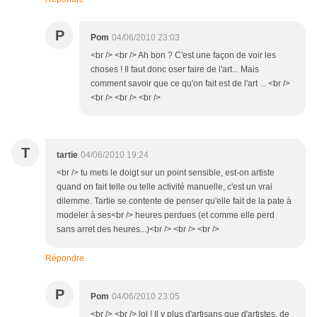
P
Pom
04/06/2010 23:03
<br /> <br /> Ah bon ? C'est une façon de voir les
choses ! Il faut donc oser faire de l'art... Mais
comment savoir que ce qu'on fait est de l'art ... <br />
<br /> <br /> <br />
T
tartie
04/06/2010 19:24
<br /> tu mets le doigt sur un point sensible, est-on artiste
quand on fait telle ou telle activité manuelle, c'est un vrai
dilemme. Tartie se contente de penser qu'elle fait de la pate à
modeler à ses<br /> heures perdues (et comme elle perd
sans arret des heures...)<br /> <br /> <br />
Répondre
P
Pom
04/06/2010 23:05
<br /> <br /> lol ! Il y plus d'artisans que d'artistes, de