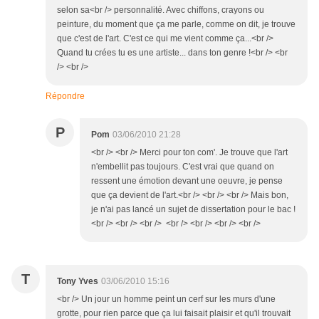
selon sa<br /> personnalité. Avec chiffons, crayons ou
peinture, du moment que ça me parle, comme on dit, je trouve
que c'est de l'art. C'est ce qui me vient comme ça...<br />
Quand tu crées tu es une artiste... dans ton genre !<br /> <br
/> <br />
Répondre
P
Pom
03/06/2010 21:28
<br /> <br /> Merci pour ton com'. Je trouve que l'art
n'embellit pas toujours. C'est vrai que quand on
ressent une émotion devant une oeuvre, je pense
que ça devient de l'art.<br /> <br /> <br /> Mais bon,
je n'ai pas lancé un sujet de dissertation pour le bac !
<br /> <br /> <br /> <br /> <br /> <br /> <br />
T
Tony Yves
03/06/2010 15:16
<br /> Un jour un homme peint un cerf sur les murs d'une
grotte, pour rien parce que ça lui faisait plaisir et qu'il trouvait