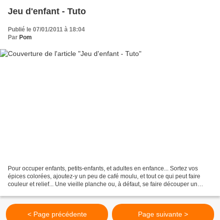
Jeu d'enfant - Tuto
Publié le 07/01/2011 à 18:04
Par
Pom
Pour occuper enfants, petits-enfants, et adultes en enfance... Sortez vos
épices colorées, ajoutez-y un peu de café moulu, et tout ce qui peut faire
couleur et relief... Une vieille planche ou, à défaut, se faire découper un
morceau de contre-plaqué de...
< Page précédente
Page suivante >