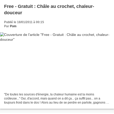
Free - Gratuit : Châle au crochet, chaleur-
douceur
Publié le 18/01/2011 à 00:15
Par
Pom
"De toutes les sources d'énergie, la chaleur humaine est la moins
coûteuse..." Oui, d'accord, mais quand on a dit ça... ça suffit pas... on a
toujours froid dans le dos ! Alors au lieu de se perdre en parlote, gagnons en
efficacité : sortons nos pelotes...