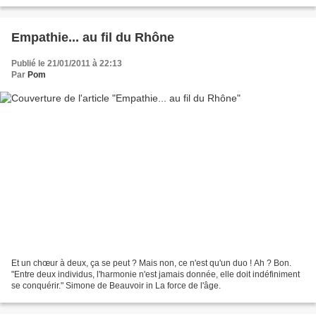
morceaux de tissus de kimonos...
Empathie... au fil du Rhône
Publié le 21/01/2011 à 22:13
Par
Pom
Et un chœur à deux, ça se peut ? Mais non, ce n'est qu'un duo ! Ah ? Bon.
"Entre deux individus, l'harmonie n'est jamais donnée, elle doit indéfiniment
se conquérir." Simone de Beauvoir in La force de l'âge.