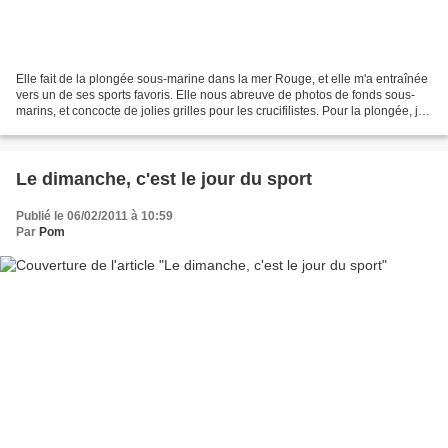
Elle fait de la plongée sous-marine dans la mer Rouge, et elle m'a entraînée
vers un de ses sports favoris. Elle nous abreuve de photos de fonds sous-
marins, et concocte de jolies grilles pour les crucifilistes. Pour la plongée, je
me contente d'admirer...
Le dimanche, c'est le jour du sport
Publié le 06/02/2011 à 10:59
Par
Pom