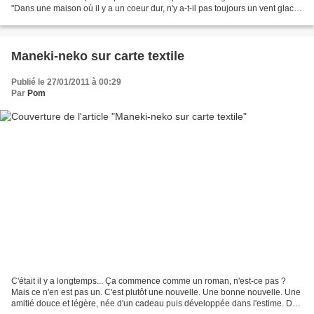
"Dans une maison où il y a un coeur dur, n'y a-t-il pas toujours un vent glacé
?" Oscar Wilde, in...
Maneki-neko sur carte textile
Publié le 27/01/2011 à 00:29
Par
Pom
C'était il y a longtemps... Ça commence comme un roman, n'est-ce pas ?
Mais ce n'en est pas un. C'est plutôt une nouvelle. Une bonne nouvelle. Une
amitié douce et légère, née d'un cadeau puis développée dans l'estime. Des