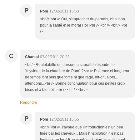
P
Pom
12/02/2011 15:53
<br /> <br /> Oui, s'approcher du paradis, c'est bon
pour la santé et le moral ! lol !<br /> <br /> <br /> <br
/>
C
Chantal
07/02/2011 20:23
<br /> Rouletabille en personne saurait-il résoudre le
"mystère de la chambre de Pom" ?<br /> Patience et longueur
de temps font plus que force ni que rage, dit-on, alors...
attendons...<br /> Bonne continuation pour ces petites croix,
bises et à bientôt...<br /> <br /> <br />
Répondre
P
Pom
12/02/2011 15:55
<br /> <br /> J'avoue que l'introduction est un peu
tirée par les cheveux... Mais l'inspiration n'est pas
toujours au top ! Bon week-end, bien amicalement.