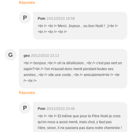
Répondre
P
Pom
24/12/2010 18:58
<br /> <br /> Merci. Joyeux... ou bon Noël ! ;)<br />
<br /> <br /> <br />
G
geo
20/12/2010 23:13
<br /> bonjour..<br /> oh la désillusion...<br /> c'est pas vert un
sapin?<br /> l'on m'aurait donc menti pendant toutes ses
années...<br /> vite une corde...<br /> amicalement<br /> <br
/> <br />
Répondre
P
Pom
20/12/2010 23:46
<br /> <br /> Et même que pour le Père Noël je crois
qu'on nous a aussi menti, mais chut, y faut pas
l'dire, sinon, il ne passera pas dans notre cheminée !