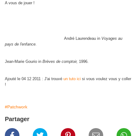
A vous de jouer !
"L'enfance, c'est de croire qu'avec le sapin de Noël et trois flocons de
neige toute la terre est changée."
André Laurendeau in
Voyages au
pays de l'enfance.
"Celui qui a inventé la Noël, c'est un mec qui devait tenir un magasin."
Jean-Marie Gourio in
Brèves de comptoir,
1996.
Ajouté le 04 12 2011 : J'ai trouvé
un tuto ici
si vous voulez vous y coller
!
#Patchwork
Partager