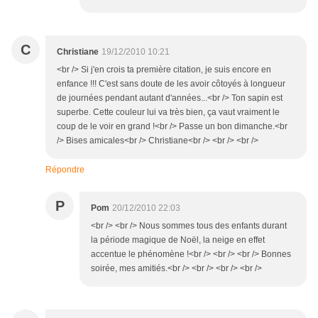
C
Christiane
19/12/2010 10:21
<br /> Si j'en crois ta première citation, je suis encore en
enfance !!! C'est sans doute de les avoir côtoyés à longueur
de journées pendant autant d'années...<br /> Ton sapin est
superbe. Cette couleur lui va très bien, ça vaut vraiment le
coup de le voir en grand !<br /> Passe un bon dimanche.<br
/> Bises amicales<br /> Christiane<br /> <br /> <br />
Répondre
P
Pom
20/12/2010 22:03
<br /> <br /> Nous sommes tous des enfants durant
la période magique de Noël, la neige en effet
accentue le phénomène !<br /> <br /> <br /> Bonnes
soirée, mes amitiés.<br /> <br /> <br /> <br />