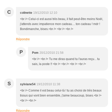
C
colinette
19/12/2010 12:10
<br /> Celui-ci est aussi très beau, il fait peut-être moins Noël,
j'attends avec impatience mon cadeau.... ton cadeau ! mdr !
Bondimanche, bises.<br /> <br /> <br />
Répondre
P
Pom
20/12/2010 21:58
<br /> <br /> Tu me diras quand tu l'auras reçu... tu
sais, la poste !! <br /> <br /> <br /> <br />
S
sylviane54
19/12/2010 11:38
<br /> Comme il est beau celui-là ! tu as choisi de très beaux
tissus qui vont bien ensemble, j'aime beaucoup, bises.<br />
<br /> <br />
Répondre