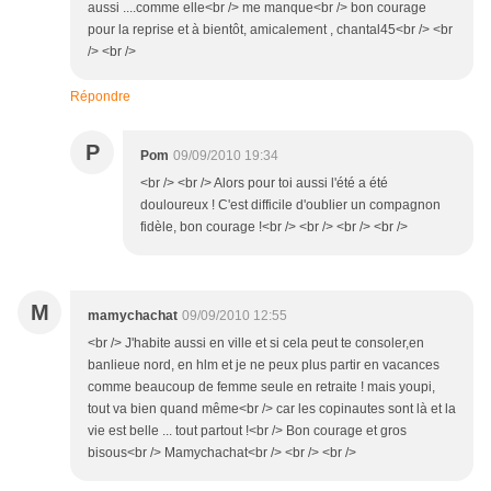
aussi ....comme elle<br /> me manque<br /> bon courage
pour la reprise et à bientôt, amicalement , chantal45<br /> <br
/> <br />
Répondre
P
Pom
09/09/2010 19:34
<br /> <br /> Alors pour toi aussi l'été a été
douloureux ! C'est difficile d'oublier un compagnon
fidèle, bon courage !<br /> <br /> <br /> <br />
M
mamychachat
09/09/2010 12:55
<br /> J'habite aussi en ville et si cela peut te consoler,en
banlieue nord, en hlm et je ne peux plus partir en vacances
comme beaucoup de femme seule en retraite ! mais youpi,
tout va bien quand même<br /> car les copinautes sont là et la
vie est belle ... tout partout !<br /> Bon courage et gros
bisous<br /> Mamychachat<br /> <br /> <br />