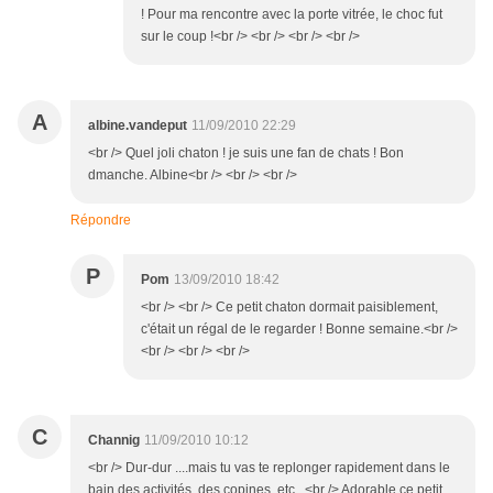
! Pour ma rencontre avec la porte vitrée, le choc fut
sur le coup !<br /> <br /> <br /> <br />
A
albine.vandeput
11/09/2010 22:29
<br /> Quel joli chaton ! je suis une fan de chats ! Bon
dmanche. Albine<br /> <br /> <br />
Répondre
P
Pom
13/09/2010 18:42
<br /> <br /> Ce petit chaton dormait paisiblement,
c'était un régal de le regarder ! Bonne semaine.<br />
<br /> <br /> <br />
C
Channig
11/09/2010 10:12
<br /> Dur-dur ....mais tu vas te replonger rapidement dans le
bain des activités, des copines, etc...<br /> Adorable ce petit