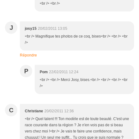
<br /> <br />
J
josy15
20/02/2011 13:05
<br /> Magnifique tes photos de ce coq, bises<br /> <br /> <br
/>
Répondre
P
Pom
22/02/2011 12:24
<br /> <br /> Merci Josy, bises.<br /> <br /> <br /> <br
/>
C
Christiane
20/02/2011 12:36
<br /> Quel talent !!! Ton modèle est de toute beauté. C'est une
race courante dans ta région ? Je n'en vois pas de si beau
vers chez moi !<br /> Je vais te faire une confidence, mais
chuuuut ! Un seul me suffit... Tu crois que je suis normale ?