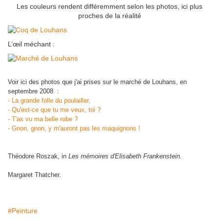
Les couleurs rendent différemment selon les photos, ici plus
proches de la réalité
L’œil méchant :
Voir ici des photos que j'ai prises sur le marché de Louhans, en
septembre 2008 :
- La grande folle du poulailler,
- Qu'est-ce que tu me veux, toi ?
- T'as vu ma belle robe ?
- Gnon, gnon, y m'auront pas les maquignons !
"Un coq suffit à dix poules, mais dix hommes ne suffisent pas à une
femme."
Théodore Roszak, in
Les mémoires d'Elisabeth Frankenstein.
"C'est le coq qui chante, mais c'est la poule qui pond les oeufs."
Margaret Thatcher.
#Peinture