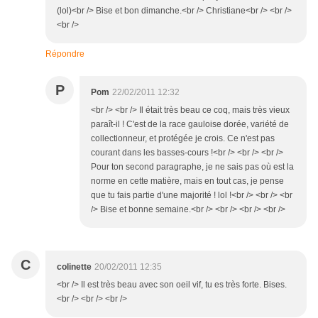
(lol)<br /> Bise et bon dimanche.<br /> Christiane<br /> <br />
<br />
Répondre
P
Pom
22/02/2011 12:32
<br /> <br /> Il était très beau ce coq, mais très vieux
paraît-il ! C'est de la race gauloise dorée, variété de
collectionneur, et protégée je crois. Ce n'est pas
courant dans les basses-cours !<br /> <br /> <br />
Pour ton second paragraphe, je ne sais pas où est la
norme en cette matière, mais en tout cas, je pense
que tu fais partie d'une majorité ! lol !<br /> <br /> <br
/> Bise et bonne semaine.<br /> <br /> <br /> <br />
C
colinette
20/02/2011 12:35
<br /> Il est très beau avec son oeil vif, tu es très forte. Bises.
<br /> <br /> <br />