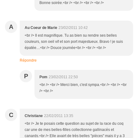
Bonne soirée.<br /> <br /> <br /> <br />
A
Au Coeur de Marie
23/02/2011 10:42
<br /> Il est magnifique. Tu as bien su rendre ses belles
couleurs, son oeil vif et son port majestueux. Bravo ! je suis
épatée....<br /> Douce journée<br /> <br /> <br />
Répondre
P
Pom
23/02/2011 22:50
<br /> <br /> Merci bien, c'est sympa.<br /> <br /> <br
/> <br />
C
Christiane
22/02/2011 13:35
<br /> Je te posais cette question au sujet de la race du coq
car une de mes belles-filles collectionne gallinacés et
canards.<br /> Elle avairt de très belles "pièces" mais il y a 3