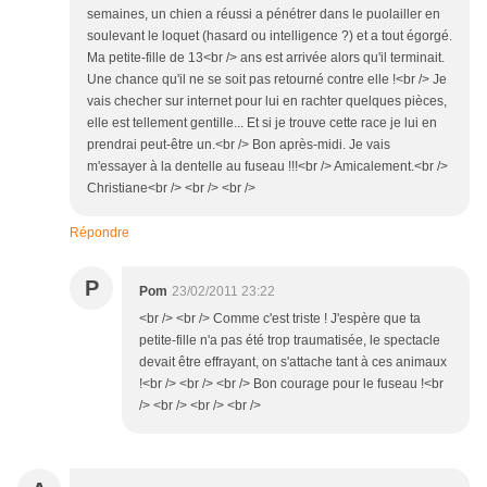
semaines, un chien a réussi a pénétrer dans le puolailler en
soulevant le loquet (hasard ou intelligence ?) et a tout égorgé.
Ma petite-fille de 13<br /> ans est arrivée alors qu'il terminait.
Une chance qu'il ne se soit pas retourné contre elle !<br /> Je
vais checher sur internet pour lui en rachter quelques pièces,
elle est tellement gentille... Et si je trouve cette race je lui en
prendrai peut-être un.<br /> Bon après-midi. Je vais
m'essayer à la dentelle au fuseau !!!<br /> Amicalement.<br />
Christiane<br /> <br /> <br />
Répondre
P
Pom
23/02/2011 23:22
<br /> <br /> Comme c'est triste ! J'espère que ta
petite-fille n'a pas été trop traumatisée, le spectacle
devait être effrayant, on s'attache tant à ces animaux
!<br /> <br /> <br /> Bon courage pour le fuseau !<br
/> <br /> <br /> <br />