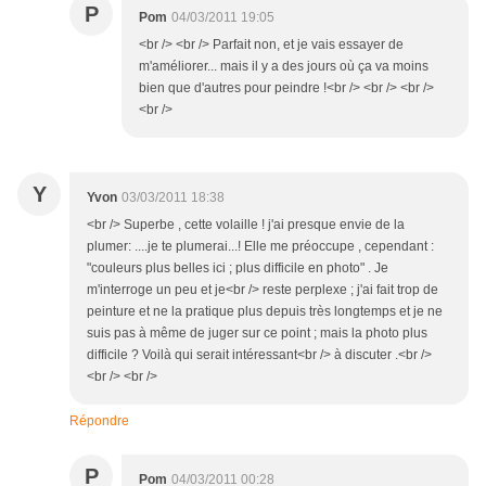
P
Pom
04/03/2011 19:05
<br /> <br /> Parfait non, et je vais essayer de
m'améliorer... mais il y a des jours où ça va moins
bien que d'autres pour peindre !<br /> <br /> <br />
<br />
Y
Yvon
03/03/2011 18:38
<br /> Superbe , cette volaille ! j'ai presque envie de la
plumer: ....je te plumerai...! Elle me préoccupe , cependant :
"couleurs plus belles ici ; plus difficile en photo" . Je
m'interroge un peu et je<br /> reste perplexe ; j'ai fait trop de
peinture et ne la pratique plus depuis très longtemps et je ne
suis pas à même de juger sur ce point ; mais la photo plus
difficile ? Voilà qui serait intéressant<br /> à discuter .<br />
<br /> <br />
Répondre
P
Pom
04/03/2011 00:28