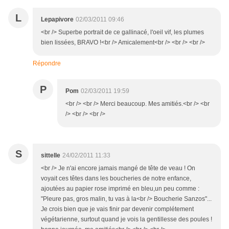
L
Lepapivore
02/03/2011 09:46
<br /> Superbe portrait de ce gallinacé, l'oeil vif, les plumes
bien lissées, BRAVO !<br /> Amicalement<br /> <br /> <br />
Répondre
P
Pom
02/03/2011 19:59
<br /> <br /> Merci beaucoup. Mes amitiés.<br /> <br
/> <br /> <br />
S
sittelle
24/02/2011 11:33
<br /> Je n'ai encore jamais mangé de tête de veau ! On
voyait ces têtes dans les boucheries de notre enfance,
ajoutées au papier rose imprimé en bleu,un peu comme :
"Pleure pas, gros malin, tu vas à la<br /> Boucherie Sanzos"...
Je crois bien que je vais finir par devenir complétement
végétarienne, surtout quand je vois la gentillesse des poules !