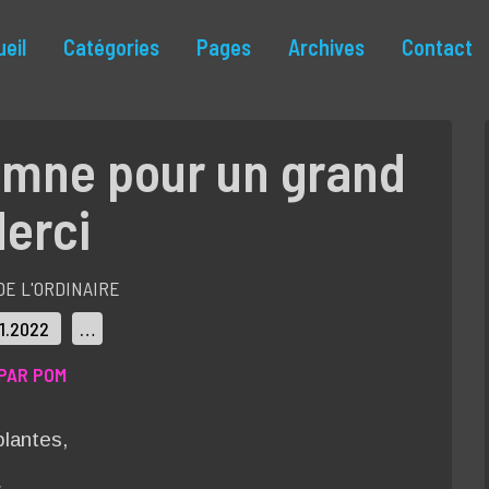
eil
Catégories
Pages
Archives
Contact
omne pour un grand
erci
DE L'ORDINAIRE
11.2022
…
PAR POM
plantes,
,