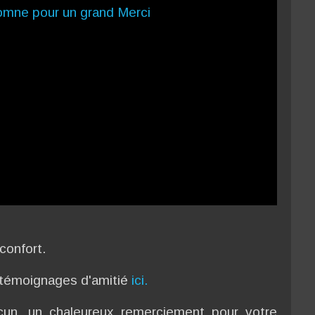
confort.
 témoignages d'amitié
ici.
cun, un chaleureux remerciement pour votre