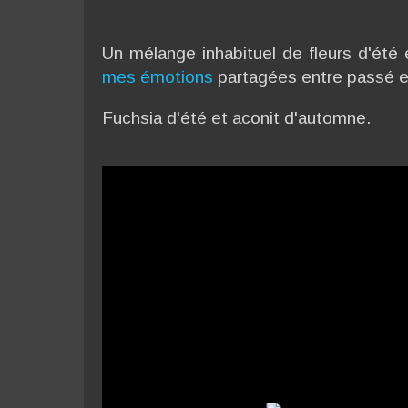
Un mélange inhabituel de fleurs d'é
mes émotions
partagées entre passé et
Fuchsia d'été et aconit d'automne.