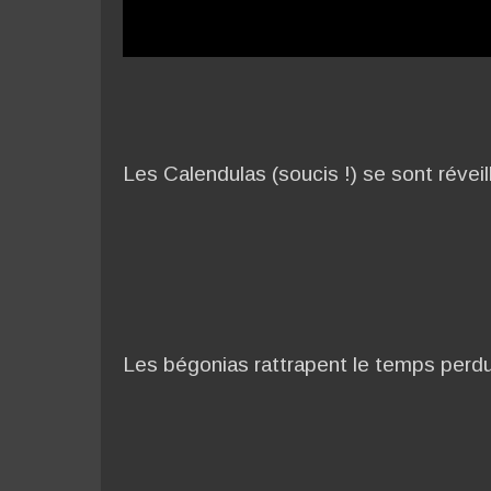
Les Calendulas (soucis !) se sont réveil
Les bégonias rattrapent le temps perdu 