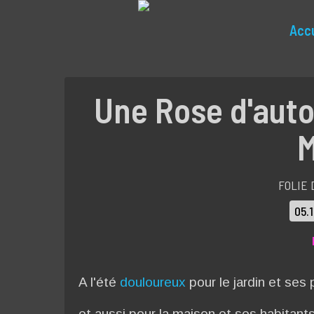
Accu
Une Rose d'aut
M
FOLIE 
05.
A l'été
douloureux
pour le jardin et ses 
et aussi pour la maison et ses habitants