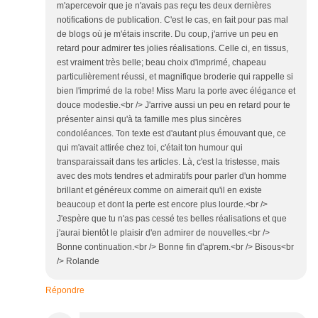
m'apercevoir que je n'avais pas reçu tes deux dernières
notifications de publication. C'est le cas, en fait pour pas mal
de blogs où je m'étais inscrite. Du coup, j'arrive un peu en
retard pour admirer tes jolies réalisations. Celle ci, en tissus,
est vraiment très belle; beau choix d'imprimé, chapeau
particulièrement réussi, et magnifique broderie qui rappelle si
bien l'imprimé de la robe! Miss Maru la porte avec élégance et
douce modestie.<br /> J'arrive aussi un peu en retard pour te
présenter ainsi qu'à ta famille mes plus sincères
condoléances. Ton texte est d'autant plus émouvant que, ce
qui m'avait attirée chez toi, c'était ton humour qui
transparaissait dans tes articles. Là, c'est la tristesse, mais
avec des mots tendres et admiratifs pour parler d'un homme
brillant et généreux comme on aimerait qu'il en existe
beaucoup et dont la perte est encore plus lourde.<br />
J'espère que tu n'as pas cessé tes belles réalisations et que
j'aurai bientôt le plaisir d'en admirer de nouvelles.<br />
Bonne continuation.<br /> Bonne fin d'aprem.<br /> Bisous<br
/> Rolande
Répondre