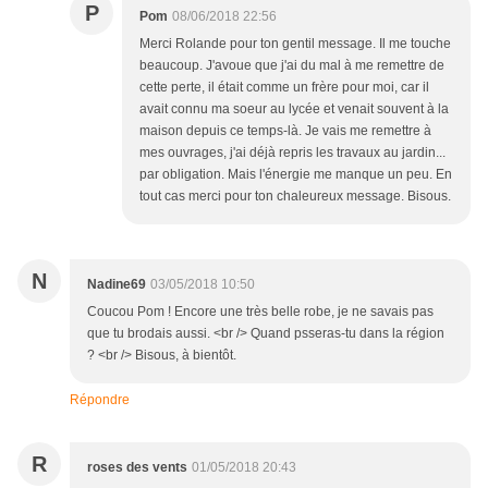
P
Pom
08/06/2018 22:56
Merci Rolande pour ton gentil message. Il me touche
beaucoup. J'avoue que j'ai du mal à me remettre de
cette perte, il était comme un frère pour moi, car il
avait connu ma soeur au lycée et venait souvent à la
maison depuis ce temps-là. Je vais me remettre à
mes ouvrages, j'ai déjà repris les travaux au jardin...
par obligation. Mais l'énergie me manque un peu. En
tout cas merci pour ton chaleureux message. Bisous.
N
Nadine69
03/05/2018 10:50
Coucou Pom ! Encore une très belle robe, je ne savais pas
que tu brodais aussi. <br /> Quand psseras-tu dans la région
? <br /> Bisous, à bientôt.
Répondre
R
roses des vents
01/05/2018 20:43