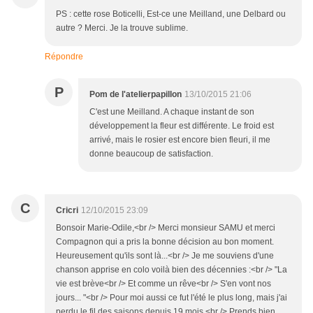
PS : cette rose Boticelli, Est-ce une Meilland, une Delbard ou
autre ? Merci. Je la trouve sublime.
Répondre
P
Pom de l'atelierpapillon
13/10/2015 21:06
C'est une Meilland. A chaque instant de son
développement la fleur est différente. Le froid est
arrivé, mais le rosier est encore bien fleuri, il me
donne beaucoup de satisfaction.
C
Cricri
12/10/2015 23:09
Bonsoir Marie-Odile,<br /> Merci monsieur SAMU et merci
Compagnon qui a pris la bonne décision au bon moment.
Heureusement qu'ils sont là...<br /> Je me souviens d'une
chanson apprise en colo voilà bien des décennies :<br /> "La
vie est brève<br /> Et comme un rêve<br /> S'en vont nos
jours... "<br /> Pour moi aussi ce fut l'été le plus long, mais j'ai
perdu le fil des saisons depuis 19 mois.<br /> Prends bien