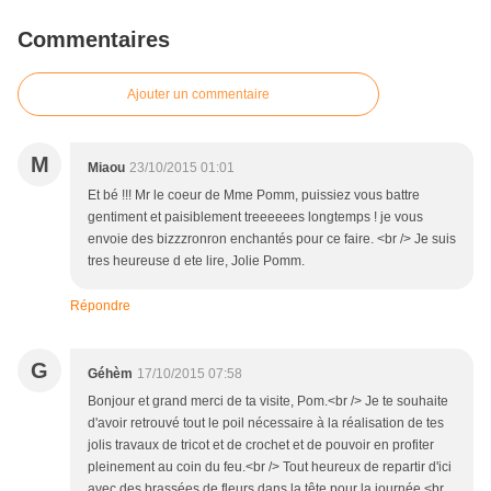
Commentaires
Ajouter un commentaire
M
Miaou
23/10/2015 01:01
Et bé !!! Mr le coeur de Mme Pomm, puissiez vous battre
gentiment et paisiblement treeeeees longtemps ! je vous
envoie des bizzzronron enchantés pour ce faire. <br /> Je suis
tres heureuse d ete lire, Jolie Pomm.
Répondre
G
Géhèm
17/10/2015 07:58
Bonjour et grand merci de ta visite, Pom.<br /> Je te souhaite
d'avoir retrouvé tout le poil nécessaire à la réalisation de tes
jolis travaux de tricot et de crochet et de pouvoir en profiter
pleinement au coin du feu.<br /> Tout heureux de repartir d'ici
avec des brassées de fleurs dans la tête pour la journée.<br