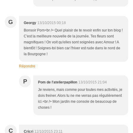
G
Georgy
13/10/2015 00:18
Bonsoir Pom<br /> Quel plaisir de te revoir enfin sur ton blog !
C'est la meilleure nouvelle de la journée. Tes fleurs sont
magnifiques ! On voit qu'elles sont soignées avec Amour ! A
bientôt ! Soignes-toi bien car l'hiver est rude dans le nord de
la Bourgogne !
Répondre
P
Pom de l'atelierpapillon
13/10/2015 21:04
Je reviens, mais comme pour toutes mes activités, je
dois freiner. Alors tu ne me verras pas régulièrement
ici.<br /> Mon jardin me console de beaucoup de
choses !
C
Cricri
12/10/2015 23:11