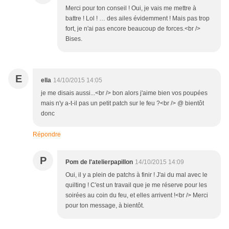
Merci pour ton conseil ! Oui, je vais me mettre à
battre ! Lol ! … des ailes évidemment ! Mais pas trop
fort, je n'ai pas encore beaucoup de forces.<br />
Bises.
E
ella
14/10/2015 14:05
je me disais aussi...<br /> bon alors j'aime bien vos poupées
mais n'y a-t-il pas un petit patch sur le feu ?<br /> @ bientôt
donc
Répondre
P
Pom de l'atelierpapillon
14/10/2015 14:09
Oui, il y a plein de patchs à finir ! J'ai du mal avec le
quilting ! C'est un travail que je me réserve pour les
soirées au coin du feu, et elles arrivent !<br /> Merci
pour ton message, à bientôt.