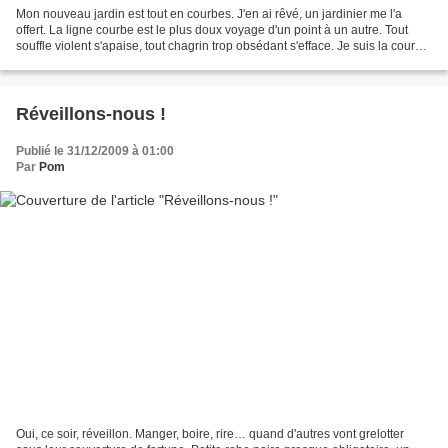
Mon nouveau jardin est tout en courbes. J'en ai rêvé, un jardinier me l'a
offert. La ligne courbe est le plus doux voyage d'un point à un autre. Tout
souffle violent s'apaise, tout chagrin trop obsédant s'efface. Je suis la courbe
ou la courbe me suit....
Réveillons-nous !
Publié le 31/12/2009 à 01:00
Par
Pom
Oui, ce soir, réveillon. Manger, boire, rire… quand d'autres vont grelotter