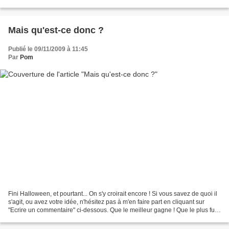
bien : "un chou à la...
Mais qu'est-ce donc ?
Publié le 09/11/2009 à 11:45
Par
Pom
Fini Halloween, et pourtant... On s'y croirait encore ! Si vous savez de quoi il
s'agit, ou avez votre idée, n'hésitez pas à m'en faire part en cliquant sur
"Ecrire un commentaire" ci-dessous. Que le meilleur gagne ! Que le plus futé
s'exprime… Et à très...