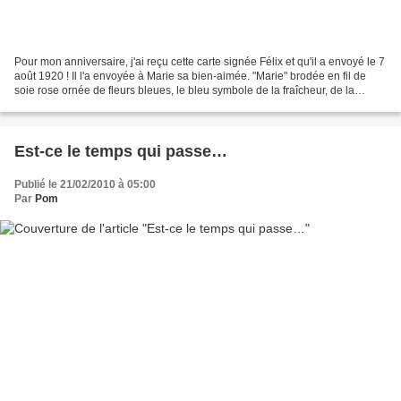
Pour mon anniversaire, j'ai reçu cette carte signée Félix et qu'il a envoyé le 7
août 1920 ! Il l'a envoyée à Marie sa bien-aimée. "Marie" brodée en fil de
soie rose ornée de fleurs bleues, le bleu symbole de la fraîcheur, de la
loyauté, de la spiritualité,...
Est-ce le temps qui passe…
Publié le 21/02/2010 à 05:00
Par
Pom