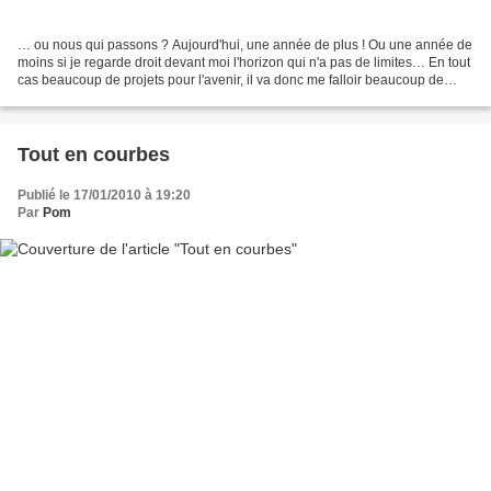
… ou nous qui passons ? Aujourd'hui, une année de plus ! Ou une année de
moins si je regarde droit devant moi l'horizon qui n'a pas de limites… En tout
cas beaucoup de projets pour l'avenir, il va donc me falloir beaucoup de
temps ! Oui, car je n'ai plus...
Tout en courbes
Publié le 17/01/2010 à 19:20
Par
Pom