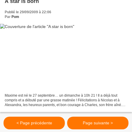
A star is born
Publié le 29/09/2009 à 22:06
Par
Pom
Maxime est né le 27 septembre… un dimanche à 10h 21 ! Il a déjà tout
compris et a débuté par une grasse matinée ! Félicitations à Nicolas et à
Alexandra, les heureux parents, et bon courage à Charles, son frère aîné.
Nous partageons leur joie. Il s'agit...
< Page précédente
Page suivante >