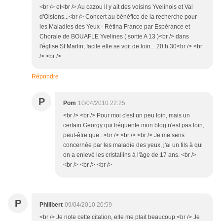
<br /> et<br /> Au cazou il y ait des voisins Yvelinois et Val
d'Oisiens...<br /> Concert au bénéfice de la recherche pour
les Maladies des Yeux - Rétina France par Espérance et
Chorale de BOUAFLE Yvelines ( sortie A 13 )<br /> dans
l'église St Martin; facile elle se voit de loin... 20 h 30<br /> <br
/> <br />
Répondre
P
Pom
10/04/2010 22:25
<br /> <br /> Pour moi c'est un peu loin, mais un
certain Georgy qui fréquente mon blog n'est pas loin,
peut-être que...<br /> <br /> <br /> Je me sens
concernée par les maladie des yeux, j'ai un fils à qui
on a enlevé les cristallins à l'âge de 17 ans. <br />
<br /> <br /> <br />
P
Philibert
09/04/2010 20:59
<br /> Je note cette citation, elle me plait beaucoup.<br /> Je