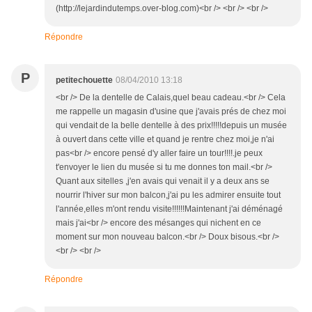
(http://lejardindutemps.over-blog.com)<br /> <br /> <br />
Répondre
P
petitechouette
08/04/2010 13:18
<br /> De la dentelle de Calais,quel beau cadeau.<br /> Cela
me rappelle un magasin d'usine que j'avais prés de chez moi
qui vendait de la belle dentelle à des prix!!!!!depuis un musée
à ouvert dans cette ville et quand je rentre chez moi,je n'ai
pas<br /> encore pensé d'y aller faire un tour!!!!.je peux
t'envoyer le lien du musée si tu me donnes ton mail.<br />
Quant aux sitelles ,j'en avais qui venait il y a deux ans se
nourrir l'hiver sur mon balcon,j'ai pu les admirer ensuite tout
l'année,elles m'ont rendu visite!!!!!!Maintenant j'ai déménagé
mais j'ai<br /> encore des mésanges qui nichent en ce
moment sur mon nouveau balcon.<br /> Doux bisous.<br />
<br /> <br />
Répondre