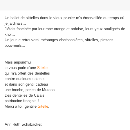
Un ballet de sittelles dans le vieux prunier m'a émerveillée du temps où
je jardinais...
J'étais fascinée par leur robe orange et ardoise, leurs yeux soulignés de
khôl...
Un jour je retrouverai mésanges charbonnières, sittelles, pinsons,
bouvreuils...
Mais aujourd'hui
je vous parle d'une
Sitelle
qui m'a offert des dentelles
contre quelques soieries
et dans son gentil cadeau
une broche, perles de Murano.
Des dentelles de Calais,
patrimoine français !
Merci à toi, gentille
Sitelle
.
"Chaque jour apporte ses cadeaux. Il ne vous reste qu'à les déballer."
Ann Ruth Schabacker.