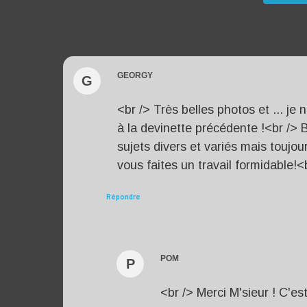
GEORGY
G
<br /> Très belles photos et ... j
à la devinette précédente !<br /> 
sujets divers et variés mais touj
vous faites un travail formidable!<
Répondre
POM
P
<br /> Merci M'sieur ! C'es