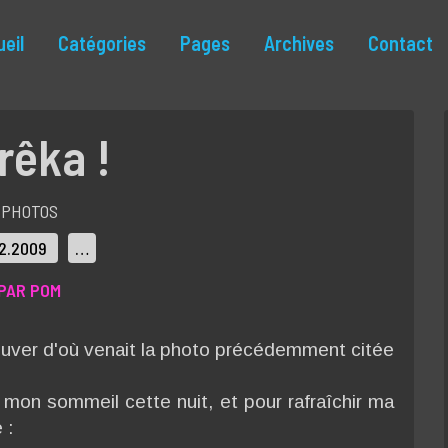
eil
Catégories
Pages
Archives
Contact
rêka !
PHOTOS
12.2009
…
PAR POM
ouver d'où venait la photo précédemment citée
 mon sommeil cette nuit, et pour rafraîchir ma
e :