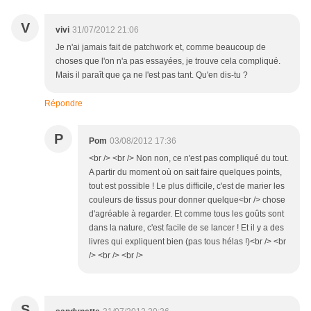
V
vivi
31/07/2012 21:06
Je n'ai jamais fait de patchwork et, comme beaucoup de
choses que l'on n'a pas essayées, je trouve cela compliqué.
Mais il paraît que ça ne l'est pas tant. Qu'en dis-tu ?
Répondre
P
Pom
03/08/2012 17:36
<br /> <br /> Non non, ce n'est pas compliqué du tout.
A partir du moment où on sait faire quelques points,
tout est possible ! Le plus difficile, c'est de marier les
couleurs de tissus pour donner quelque<br /> chose
d'agréable à regarder. Et comme tous les goûts sont
dans la nature, c'est facile de se lancer ! Et il y a des
livres qui expliquent bien (pas tous hélas !)<br /> <br
/> <br /> <br />
S