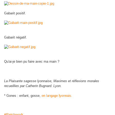
Gabarit positif.
Gabarit négatif.
Qu'ai-je bien pu faire avec ma main ?
"Méfie-toi des gones* que savent faire rien de rien, ils sont capables de
tout."
La Plaisante sagesse lyonnaise, Maximes et réflexions morales
recueillies par Catherin Bugnard. Lyon.
* Gones : enfant, gosse,
en langage lyonnais.
#Patchwork