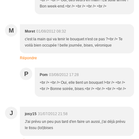
<br /> <br /> Oui, des fleurs en main ! La suite arrive !
Bon week-end.<br /> <br /> <br /> <br />
M
Moret
01/08/2012 08:32
c'est la main qui va tenir le bouquet n'est ce pas ?<br /> Te
voilà bien occupée ! belle journée, bises, véronique
Répondre
P
Pom
03/08/2012 17:28
<br /> <br /> Oui, elle tient un bouquet !<br /> <br />
<br /> Bonne soirée, bises.<br /> <br /> <br /> <br />
J
josy15
31/07/2012 21:58
J'ai prévu un peu pus tard d'en faire un aussi, j'ai déjà prévu
le tissu (lol)bises