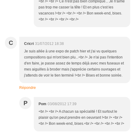
<br /> <br /> Ce n'est pas bien compliqué... Je n'aime
pas trop me casser la tête ! Et en plus c'est les
vacances !<br /> <br /> <br /> Bon week-end, bises.
<br /> <br /> <br /> <br />
C
Cricri
31/07/2012 18:38
Je suis allée à une expo de patch hier et j'ai vu quelques
compositions qui m'ont bien plu...<br /> Je n'ai pas l'intention
d'en faire, je passe assez de temps déjà avec mes fuseaux et
mes aiguilles à broder mais j'apprécie certains ouvrages et
j'attends de voir le tien terminé !<br /> Bises et bonne soirée.
Répondre
P
Pom
03/08/2012 17:39
<br /> <br /> A chacun sa spécialité ! Et surtout le
plaisir qu'on peut prendre en oeuvrant !<br /> <br />
<br /> Bon week-end, bises.<br /> <br /> <br /> <br />