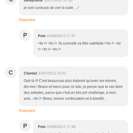
sandynette
31/07/2012 20:36
je suis curieuse de voir la suite ....!
Répondre
P
Pom
03/08/2012 17:37
<br /> <br /> Ta curiosité va être satisfaite !<br /> <br
/> <br /> <br />
C
Chantal
31/07/2012 20:01
Ouh là !!! C'est beaucoup plus élaboré qu'avec les miroirs,
dis-moi ! Bravo et merci pour ce tuto, je pense que tu vas faire
des adeptes, parce que c'est un très joli challenge, à mon
avis...<br /> Bises, bonne continuation et à bientôt...
Répondre
P
Pom
03/08/2012 17:38