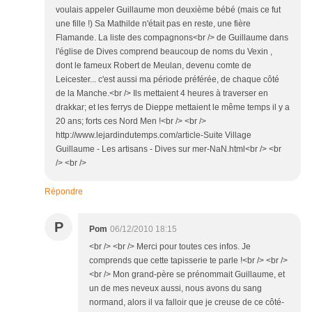
voulais appeler Guillaume mon deuxième bébé (mais ce fut
une fille !) Sa Mathilde n'était pas en reste, une fière
Flamande. La liste des compagnons<br /> de Guillaume dans
l'église de Dives comprend beaucoup de noms du Vexin ,
dont le fameux Robert de Meulan, devenu comte de
Leicester... c'est aussi ma période préférée, de chaque côté
de la Manche.<br /> Ils mettaient 4 heures à traverser en
drakkar; et les ferrys de Dieppe mettaient le même temps il y a
20 ans; forts ces Nord Men !<br /> <br />
http://www.lejardindutemps.com/article-Suite Village
Guillaume - Les artisans - Dives sur mer-NaN.html<br /> <br
/> <br />
Répondre
P
Pom
06/12/2010 18:15
<br /> <br /> Merci pour toutes ces infos. Je
comprends que cette tapisserie te parle !<br /> <br />
<br /> Mon grand-père se prénommait Guillaume, et
un de mes neveux aussi, nous avons du sang
normand, alors il va falloir que je creuse de ce côté-