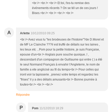
<br /> <br /> <br /> Et toi, t'es-tu remise des
événements récents ? On se tél un de ces jours !
Bises.<br /> <br /> <br /> <br />
A
Arlette
10/12/2010 09:25
<br /> Avez vous lu "les brodeuses de l'histoire"?de D.Morel et
de MF Le Clainche ???il est truffé de détails sur les laines ,
les lieux etc ...Pom pour la petite histoire, je suis Française,
epouse d'un<br /> Anglais pure souche quoique..! ,
descendant d'un compagnon de Guillaume qui entre ( ) a été
le seul Normand Français à envahir l'Angleterre, le nom de
famille a ete anglicisé au fil du temps<br /> Pour celles qui
iront voir la tapisserie , prenez votre temps et regardez les
"frises" il y a des détails amusants<br /> Bonne journée à
toutes<br /> <br /> <br />
Répondre
P
Pom
11/12/2010 18:29