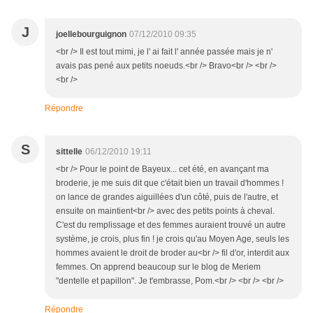
J
joellebourguignon
07/12/2010 09:35
<br /> Il est tout mimi, je l' ai fait l' année passée mais je n'
avais pas pené aux petits noeuds.<br /> Bravo<br /> <br />
<br />
Répondre
S
sittelle
06/12/2010 19:11
<br /> Pour le point de Bayeux... cet été, en avançant ma
broderie, je me suis dit que c'était bien un travail d'hommes !
on lance de grandes aiguillées d'un côté, puis de l'autre, et
ensuite on maintient<br /> avec des petits points à cheval.
C'est du remplissage et des femmes auraient trouvé un autre
système, je crois, plus fin ! je crois qu'au Moyen Age, seuls les
hommes avaient le droit de broder au<br /> fil d'or, interdit aux
femmes. On apprend beaucoup sur le blog de Meriem
"dentelle et papillon". Je t'embrasse, Pom.<br /> <br /> <br />
Répondre