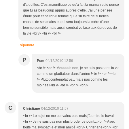
d'aiguilles. C'est magnifique ce qu'a fait ta maman et je pense
que tu as beaucoup appris auprès d'elle. J'ai une pensée
émue pour cette<br /> femme qui a su faire de si belles
choses de ses mains et qui sera toujours la mère d'une
femme sensible mais aussi combative face aux épreuves de
la vie.<br /> <br /> <br />
Répondre
P
Pom
04/12/2010 12:59
<br /> <br /> Meuuuuh non, je ne suis pas dans la vie
comme un gladiateur dans l'arène !<br /> <br /> <br
/> Plutôt contemplative... mais pas comme les
moines !<br /> <br /> <br /> <br />
C
Christiane
04/12/2010 11:57
<br /> Le sujet ne me convainc pas, mais j"admire le travail !
<br /> Je ne sais pas non plus broder ce point....<br /> Avec
toute ma sympathie et mon amitié.<br /> Chrisriane<br /> <br