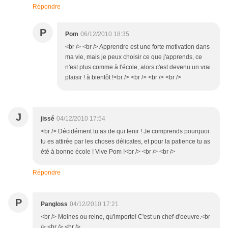
Répondre
P
Pom
06/12/2010 18:35
<br /> <br /> Apprendre est une forte motivation dans
ma vie, mais je peux choisir ce que j'apprends, ce
n'est plus comme à l'école, alors c'est devenu un vrai
plaisir ! à bientôt !<br /> <br /> <br /> <br />
J
jissé
04/12/2010 17:54
<br /> Décidément tu as de qui tenir ! Je comprends pourquoi
tu es attirée par les choses délicates, et pour la patience tu as
été à bonne école ! Vive Pom !<br /> <br /> <br />
Répondre
P
Pangloss
04/12/2010 17:21
<br /> Moines ou reine, qu'importe! C'est un chef-d'oeuvre.<br
/> <br /> <br />