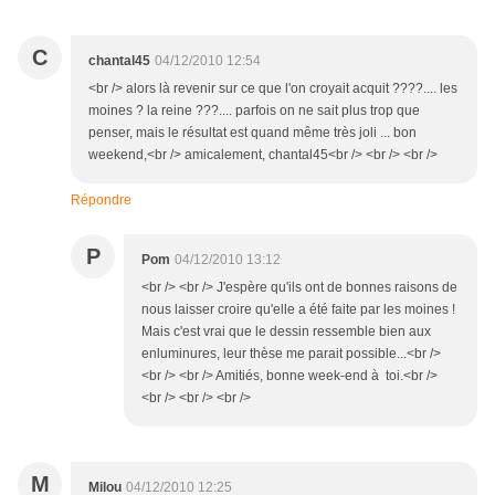
C
chantal45
04/12/2010 12:54
<br /> alors là revenir sur ce que l'on croyait acquit ????.... les
moines ? la reine ???.... parfois on ne sait plus trop que
penser, mais le résultat est quand même très joli ... bon
weekend,<br /> amicalement, chantal45<br /> <br /> <br />
Répondre
P
Pom
04/12/2010 13:12
<br /> <br /> J'espère qu'ils ont de bonnes raisons de
nous laisser croire qu'elle a été faite par les moines !
Mais c'est vrai que le dessin ressemble bien aux
enluminures, leur thèse me parait possible...<br />
<br /> <br /> Amitiés, bonne week-end à toi.<br />
<br /> <br /> <br />
M
Milou
04/12/2010 12:25