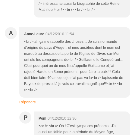
/> Intéressante aussi la biographie de cette Reine
Mathilde !<br /> <br /> <br /> <br />
A
Anne-Laure
04/12/2010 11:54
<br /> ah ça me rappelle des choses.... Je suis normande
d'origine du pays d'Auge... et mes ancêtres dont le nom est
marqué au dessus de la porte de l'église de Dives-sur-Mer
ont été les compagnons de<br /> Guillaume le Conquérant...
C'est pourquoi un de mes fils s'appelle Guillaume et j'ai
rajouté Harold en 3ème prénom... pour faire la paix!!!! Cela
doit bien faire 40 ans que je n'ai pas vu la<br /> tapisserie de
Bayeux de près et là je vois ce travail magnifique!!!<br /> <br
/> <br />
Répondre
P
Pom
04/12/2010 12:30
<br /> <br /> Oh ! C'est sympa ces prénoms ! J'ai
aussi un faible pour la période du Moyen-âge,