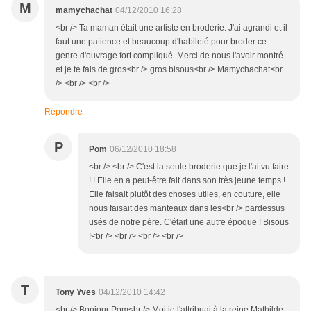
M
mamychachat
04/12/2010 16:28
<br /> Ta maman était une artiste en broderie. J'ai agrandi et il
faut une patience et beaucoup d'habileté pour broder ce
genre d'ouvrage fort compliqué. Merci de nous l'avoir montré
et je te fais de gros<br /> gros bisous<br /> Mamychachat<br
/> <br /> <br />
Répondre
P
Pom
06/12/2010 18:58
<br /> <br /> C'est la seule broderie que je l'ai vu faire
! ! Elle en a peut-être fait dans son très jeune temps !
Elle faisait plutôt des choses utiles, en couture, elle
nous faisait des manteaux dans les<br /> pardessus
usés de notre père. C'était une autre époque ! Bisous
!<br /> <br /> <br /> <br />
T
Tony Yves
04/12/2010 14:42
<br /> Bonjour Pom<br /> Moi je l'attribuai à la reine Mathilde