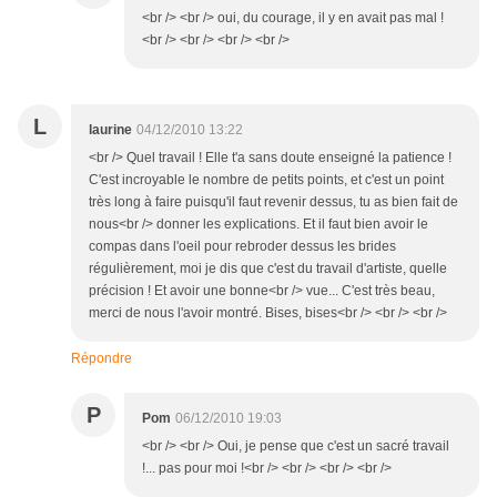
<br /> <br /> oui, du courage, il y en avait pas mal !
<br /> <br /> <br /> <br />
L
laurine
04/12/2010 13:22
<br /> Quel travail ! Elle t'a sans doute enseigné la patience !
C'est incroyable le nombre de petits points, et c'est un point
très long à faire puisqu'il faut revenir dessus, tu as bien fait de
nous<br /> donner les explications. Et il faut bien avoir le
compas dans l'oeil pour rebroder dessus les brides
régulièrement, moi je dis que c'est du travail d'artiste, quelle
précision ! Et avoir une bonne<br /> vue... C'est très beau,
merci de nous l'avoir montré. Bises, bises<br /> <br /> <br />
Répondre
P
Pom
06/12/2010 19:03
<br /> <br /> Oui, je pense que c'est un sacré travail
!... pas pour moi !<br /> <br /> <br /> <br />