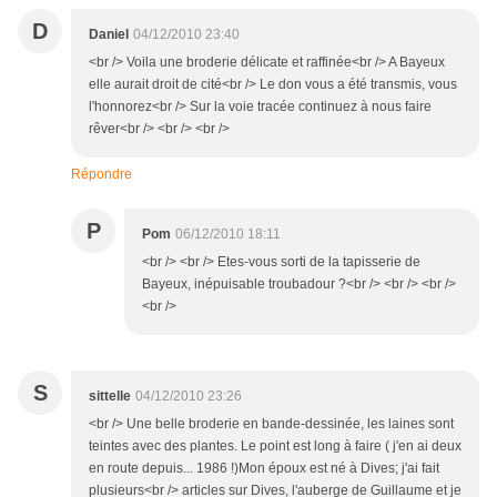
D
Daniel
04/12/2010 23:40
<br /> Voila une broderie délicate et raffinée<br /> A Bayeux
elle aurait droit de cité<br /> Le don vous a été transmis, vous
l'honnorez<br /> Sur la voie tracée continuez à nous faire
rêver<br /> <br /> <br />
Répondre
P
Pom
06/12/2010 18:11
<br /> <br /> Etes-vous sorti de la tapisserie de
Bayeux, inépuisable troubadour ?<br /> <br /> <br />
<br />
S
sittelle
04/12/2010 23:26
<br /> Une belle broderie en bande-dessinée, les laines sont
teintes avec des plantes. Le point est long à faire ( j'en ai deux
en route depuis... 1986 !)Mon époux est né à Dives; j'ai fait
plusieurs<br /> articles sur Dives, l'auberge de Guillaume et je