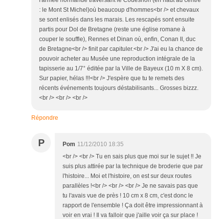
l'armée normande traversant le Couesnon (en haut au centre
: le Mont St Michel)où beaucoup d'hommes<br /> et chevaux
se sont enlisés dans les marais. Les rescapés sont ensuite
partis pour Dol de Bretagne (reste une église romane à
couper le souffle), Rennes et Dinan où, enfin, Conan II, duc
de Bretagne<br /> finit par capituler.<br /> J'ai eu la chance de
pouvoir acheter au Musée une reproduction intégrale de la
tapisserie au 1/7° éditée par la Ville de Bayeux (10 m X 8 cm).
Sur papier, hélas !!!<br /> J'espère que tu te remets des
récents événements toujours déstabilisants... Grosses bizzz.
<br /> <br /> <br />
Répondre
P
Pom
11/12/2010 18:35
<br /> <br /> Tu en sais plus que moi sur le sujet !! Je
suis plus attirée par la technique de broderie que par
l'histoire... Moi et l'histoire, on est sur deux routes
parallèles !<br /> <br /> <br /> Je ne savais pas que
tu l'avais vue de près ! 10 cm x 8 cm, c'est donc le
rapport de l'ensemble ! Ça doit être impressionnant à
voir en vrai ! Il va falloir que j'aille voir ça sur place !