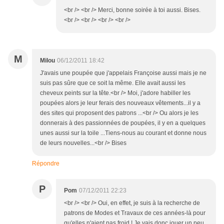
<br /> <br /> Merci, bonne soirée à toi aussi. Bises.
<br /> <br /> <br /> <br />
M
Milou
06/12/2011 18:42
J'avais une poupée que j'appelais Françoise aussi mais je ne
suis pas sûre que ce soit la même. Elle avait aussi les
cheveux peints sur la tête.<br /> Moi, j'adore habiller les
poupées alors je leur ferais des nouveaux vêtements...il y a
des sites qui proposent des patrons ...<br /> Ou alors je les
donnerais à des passionnées de poupées, il y en a quelques
unes aussi sur la toile ...Tiens-nous au courant et donne nous
de leurs nouvelles...<br /> Bises
Répondre
P
Pom
07/12/2011 22:23
<br /> <br /> Oui, en effet, je suis à la recherche de
patrons de Modes et Travaux de ces années-là pour
qu'elles n'aient pas froid ! Je vais donc jouer un peu