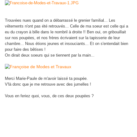
Trouvées nues quand on a débarrassé le grenier familial... Les
vêtements n'ont pas été retrouvés... Celle de ma soeur est celle qui a
eu du crayon à bille dans le nombril à droite !! Ben oui, on gribouillait
sur nos poupées, et nos frères écrivaient sur la tapisserie de leur
chambre... Nous étions jeunes et insouciants... Et on s'entendait bien
pour faire des bêtises !
On dirait deux soeurs qui se tiennent par la main...
Merci Marie-Paule de m'avoir laissé ta poupée.
V'là donc que je me retrouve avec des jumelles !
Vous en feriez quoi, vous, de ces deux poupées ?
"Les petites filles aiment les poupées,
Les petits garçons aiment les soldats.
Les grandes filles aiment les soldats,
Les grands garçons aiment les poupées."