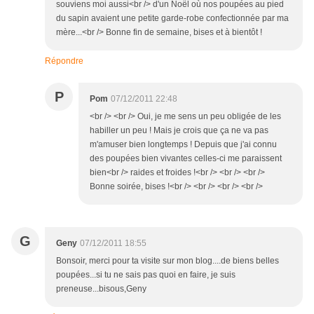
souviens moi aussi<br /> d'un Noël où nos poupées au pied
du sapin avaient une petite garde-robe confectionnée par ma
mère...<br /> Bonne fin de semaine, bises et à bientôt !
Répondre
P
Pom
07/12/2011 22:48
<br /> <br /> Oui, je me sens un peu obligée de les
habiller un peu ! Mais je crois que ça ne va pas
m'amuser bien longtemps ! Depuis que j'ai connu
des poupées bien vivantes celles-ci me paraissent
bien<br /> raides et froides !<br /> <br /> <br />
Bonne soirée, bises !<br /> <br /> <br /> <br />
G
Geny
07/12/2011 18:55
Bonsoir, merci pour ta visite sur mon blog....de biens belles
poupées...si tu ne sais pas quoi en faire, je suis
preneuse...bisous,Geny