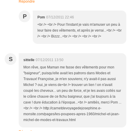
Répondre
P
Pom
07/12/2011 22:46
<br /> <br /> Pour l'instant je vais m'amuser un peu à
leur faire des vêtements, et après je verrai...<br /> <br
/> <br /> Bizzz...<br /> <br /> <br /> <br />
S
sittelle
07/12/2011 13:50
Mon rêve, que Maman me fasse des vêtements pour mon
"baigneur", puisqu'elle avait les patrons dans Modes et
Travaux! Françoise, je m'en souviens; n'y avait-il pas aussi
Michel ? oui, je viens de<br /> trouver un lien ! on n'avait
coupé les cheveux... un peu de force, et je les avais collés sur
le crâne chauve de ce fichu baigneur, que j'ai toujours à la
cave ! dure éducation à l'époque...<br /> amitiés, merci Pom ...
<br /> <br /> http://carnetdevoyagedejosephine.e-
monsite.com/pages/les-poupees-apres-1960/michel-et-jean-
michel-de-modes-et-travaux.html