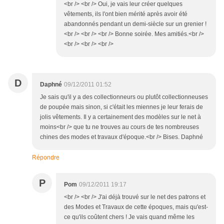
<br /> <br /> Oui, je vais leur créer quelques
vêtements, ils l'ont bien mérité après avoir été
abandonnés pendant un demi-siècle sur un grenier !
<br /> <br /> <br /> Bonne soirée. Mes amitiés.<br />
<br /> <br /> <br />
D
Daphné
09/12/2011 01:52
Je sais qu'il y a des collectionneurs ou plutôt collectionneuses
de poupée mais sinon, si c'était les miennes je leur ferais de
jolis vêtements. Il y a certainement des modèles sur le net à
moins<br /> que tu ne trouves au cours de tes nombreuses
chines des modes et travaux d'époque.<br /> Bises. Daphné
Répondre
P
Pom
09/12/2011 19:17
<br /> <br /> J'ai déjà trouvé sur le net des patrons et
des Modes et Travaux de cette époques, mais qu'est-
ce qu'ils coûtent chers ! Je vais quand même les