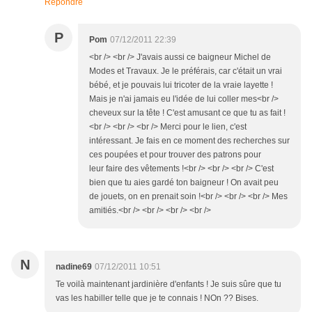
Répondre
P
Pom
07/12/2011 22:39
<br /> <br /> J'avais aussi ce baigneur Michel de
Modes et Travaux. Je le préférais, car c'était un vrai
bébé, et je pouvais lui tricoter de la vraie layette !
Mais je n'ai jamais eu l'idée de lui coller mes<br />
cheveux sur la tête ! C'est amusant ce que tu as fait !
<br /> <br /> <br /> Merci pour le lien, c'est
intéressant. Je fais en ce moment des recherches sur
ces poupées et pour trouver des patrons pour
leur faire des vêtements !<br /> <br /> <br /> C'est
bien que tu aies gardé ton baigneur ! On avait peu
de jouets, on en prenait soin !<br /> <br /> <br /> Mes
amitiés.<br /> <br /> <br /> <br />
N
nadine69
07/12/2011 10:51
Te voilà maintenant jardinière d'enfants ! Je suis sûre que tu
vas les habiller telle que je te connais ! NOn ?? Bises.