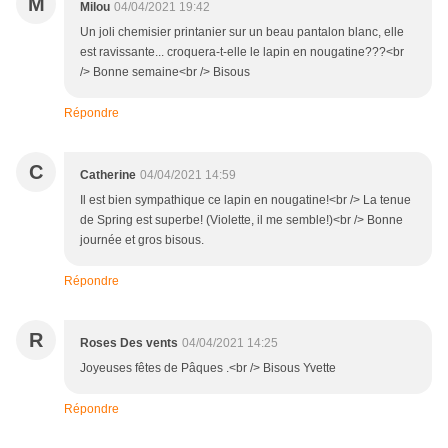
M
Milou
04/04/2021 19:42
Un joli chemisier printanier sur un beau pantalon blanc, elle
est ravissante... croquera-t-elle le lapin en nougatine???<br
/> Bonne semaine<br /> Bisous
Répondre
C
Catherine
04/04/2021 14:59
Il est bien sympathique ce lapin en nougatine!<br /> La tenue
de Spring est superbe! (Violette, il me semble!)<br /> Bonne
journée et gros bisous.
Répondre
R
Roses Des vents
04/04/2021 14:25
Joyeuses fêtes de Pâques .<br /> Bisous Yvette
Répondre