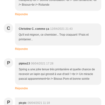
multipliés)<br /> Bonne continuation.<br /> Bon dimanche.<br
/> Bisous<br /> Rolande
Répondre
C
Christine C. comme ça
12/04/2021 21:43
Qu'il est mignon, ce chemisier... Trop craquant ! Frais et
printanier...
Répondre
P
pipiou13
06/04/2021 17:28
Spring a une jolie tenue très printanière et quelle chance de
recevoir un lapin qui grossit à vue d'oeil ! <br /> Un miracle
pascal apparemment<br /> Bisous Pom et bonne soirée
Répondre
P
picpic
06/04/2021 11:18