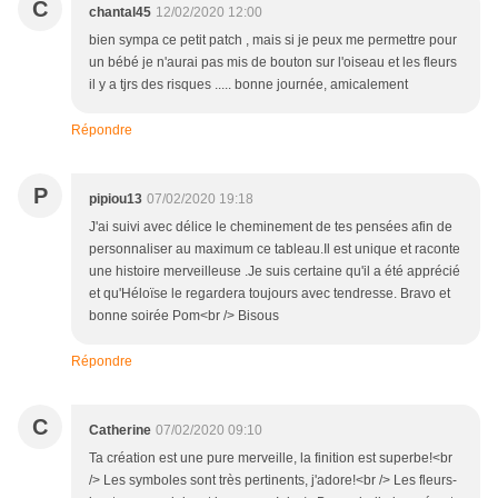
C
chantal45
12/02/2020 12:00
bien sympa ce petit patch , mais si je peux me permettre pour
un bébé je n'aurai pas mis de bouton sur l'oiseau et les fleurs
il y a tjrs des risques ..... bonne journée, amicalement
Répondre
P
pipiou13
07/02/2020 19:18
J'ai suivi avec délice le cheminement de tes pensées afin de
personnaliser au maximum ce tableau.Il est unique et raconte
une histoire merveilleuse .Je suis certaine qu'il a été apprécié
et qu'Héloïse le regardera toujours avec tendresse. Bravo et
bonne soirée Pom<br /> Bisous
Répondre
C
Catherine
07/02/2020 09:10
Ta création est une pure merveille, la finition est superbe!<br
/> Les symboles sont très pertinents, j'adore!<br /> Les fleurs-