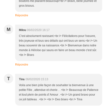
boutons me plaisent beaucoup!<br /> Bravo, belle journée et
gros bisous.
Répondre
M
Milou
06/02/2020 16:17
C'est absolument ravissant.<br /> Félicitations pour l'oeuvre,
très joyeuse et tous ses détails qui ont tous un sens.<br /> Un
beau souvenir de sa naissance.<br /> Bienvenue dans notre
monde à Héloïse qui saura en faire un beau monde c'est sûr.
<br /> Bises
Répondre
T
Tina
06/02/2020 15:13
Voila une bien jolie façon de souhaiter la bienvenue à une
petite Fille , attendue et cherie . . <br /> Beaucoup de Patience
et tout plein de points d' Amour . <br /> Un grand bravo pour
ce joli tableau . <br /> <br /> Des bises <br /> Tina