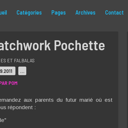
eil
Catégories
Pages
Archives
Contact
atchwork Pochette
ES ET FALBALAS
09.2011
…
PAR POM
demandez aux parents du futur marié où est
ous répondent :
le"