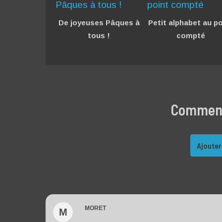
De joyeuses Pâques à
Petit alphabet au po
tous !
compté
Commente
Ajouter
MORET
M