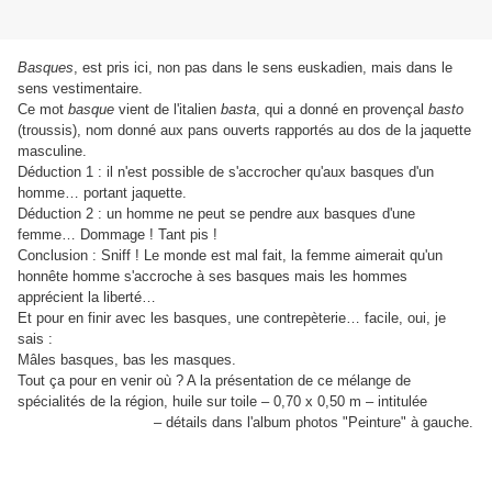
Basques
, est pris ici, non pas dans le sens euskadien, mais dans le
sens vestimentaire.
Ce mot
basque
vient de l'italien
basta
, qui a donné en provençal
basto
(troussis), nom donné aux pans ouverts rapportés au dos de la jaquette
masculine.
Déduction 1 : il n'est possible de s'accrocher qu'aux basques d'un
homme… portant jaquette.
Déduction 2 : un homme ne peut se pendre aux basques d'une
femme… Dommage ! Tant pis !
Conclusion : Sniff ! Le monde est mal fait, la femme aimerait qu'un
honnête homme s'accroche à ses basques mais les hommes
apprécient la liberté…
Et pour en finir avec les basques, une contrepèterie… facile, oui, je
sais :
Mâles basques, bas les masques.
Tout ça pour en venir où ? A la présentation de ce mélange de
spécialités de la région, huile sur toile – 0,70 x 0,50 m – intitulée
Euskaldunen Karrika
– détails dans l'album photos "Peinture" à gauche.