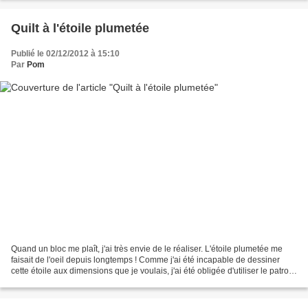
Quilt à l'étoile plumetée
Publié le 02/12/2012 à 15:10
Par
Pom
Quand un bloc me plaît, j'ai très envie de le réaliser. L'étoile plumetée me
faisait de l'oeil depuis longtemps ! Comme j'ai été incapable de dessiner
cette étoile aux dimensions que je voulais, j'ai été obligée d'utiliser le patron
paru sur le N° 91...