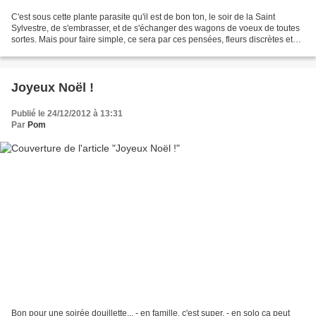
C'est sous cette plante parasite qu'il est de bon ton, le soir de la Saint
Sylvestre, de s'embrasser, et de s'échanger des wagons de voeux de toutes
sortes. Mais pour faire simple, ce sera par ces pensées, fleurs discrètes et
résistantes au froid, que...
Joyeux Noël !
Publié le 24/12/2012 à 13:31
Par
Pom
Bon pour une soirée douillette... - en famille, c'est super, - en solo ça peut