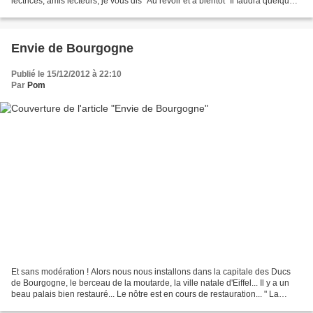
lectrices, amis lecteurs, je vous dis "Au revoir et à bientôt" Il faudra quelques
semaines avant que je revienne ici,...
Envie de Bourgogne
Publié le 15/12/2012 à 22:10
Par
Pom
Et sans modération ! Alors nous nous installons dans la capitale des Ducs
de Bourgogne, le berceau de la moutarde, la ville natale d'Eiffel... Il y a un
beau palais bien restauré... Le nôtre est en cours de restauration... " La
démolition, c'est comme...