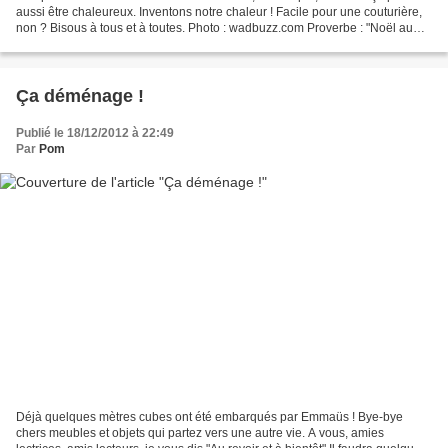
aussi être chaleureux. Inventons notre chaleur ! Facile pour une couturière,
non ? Bisous à tous et à toutes. Photo : wadbuzz.com Proverbe : "Noël au
balcon, enrhumé comme...
Ça déménage !
Publié le 18/12/2012 à 22:49
Par
Pom
Déjà quelques mètres cubes ont été embarqués par Emmaüs ! Bye-bye
chers meubles et objets qui partez vers une autre vie. A vous, amies