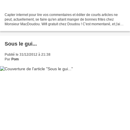
Capter internet pour lire vos commentaires et éditer de courts articles ne
peut, actuellement, se faire qu'en allant manger de bonnes frites chez
Monsieur MacDoudou. Wifi gratuit chez Doudou ! C'est momentané, et j'ai
hâte d'être installée dans mon nouveau...
Sous le gui...
Publié le 31/12/2012 à 21:38
Par
Pom